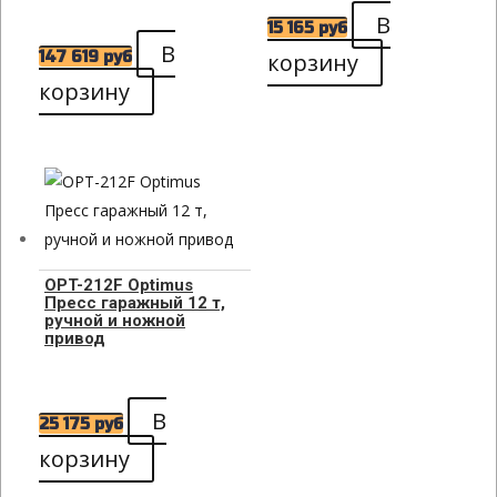
В
15 165
руб
В
147 619
руб
корзину
корзину
OPT-212F Optimus
Пресс гаражный 12 т,
ручной и ножной
привод
В
25 175
руб
корзину