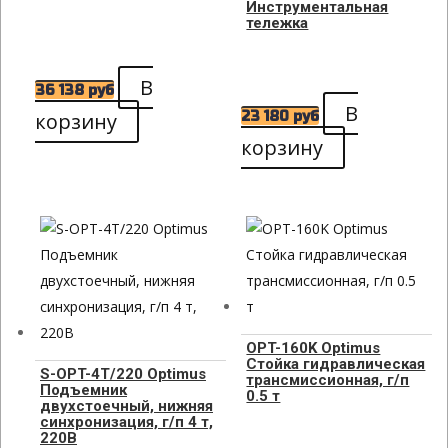
Инструментальная
тележка
В
36 138
руб
В
корзину
23 180
руб
корзину
OPT-160K Optimus
Стойка гидравлическая
S-OPT-4T/220 Optimus
трансмиссионная, г/п
Подъемник
0.5 т
двухстоечный, нижняя
синхронизация, г/п 4 т,
220В