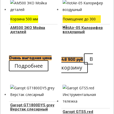
Корзина 500 мм
Помещение до 300
м3
АМ500 ЭКО Мойка
HotAir-05 Калорифер
деталей
воздушный
В
Очень выгодная цена
48 900
руб
Подробнее
корзину
Garopt GT1800DY5.grey
Верстак слесарный
Garopt GTS5.red