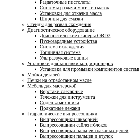
Раздаточные пистолеты
Системы раздачи масел и смазок
Установки для откачки масла
Шприцы для смазки
Стенды для развал-схождения
Диагностическое оборудование
Диагностические сканеры OBD2
Пускозарядные устройства
Система охлаждения
Топливная система
Ультразвуковые ванны
Установки для заправки кондиционеров
Установка для промывки компонентов систе
Мойки деталей
Печки на отработанном масле
Мебель для мастерской
Верстаки слесарные
Тележки для инструмента
Сиденья механика
Подкатные лежаки
Гидравлические выпрессовщики
Выпрессовщики шкворней
Выпрессовщики сайлентблоков
Выпрессовщики пальцев траковых цепей
Выпрессовщики пальцев и втулок