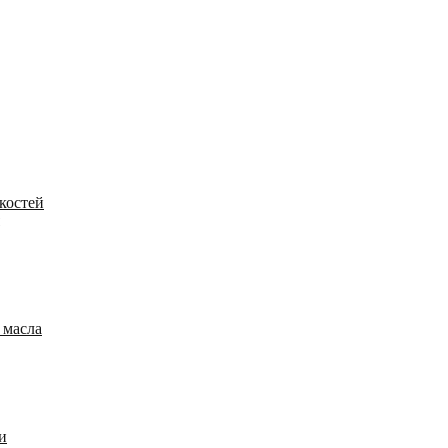
костей
 масла
и