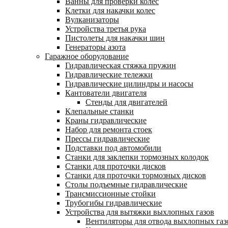
Ванны для проверки колес
Клетки для накачки колес
Вулканизаторы
Устройства третья рука
Пистолеты для накачки шин
Генераторы азота
Гаражное оборудование
Гидравлическая стяжка пружин
Гидравлические тележки
Гидравлические цилиндры и насосы
Кантователи двигателя
Стенды для двигателей
Клепальные станки
Краны гидравлические
Набор для ремонта стоек
Прессы гидравлические
Подставки под автомобили
Станки для заклепки тормозных колодок
Станки для проточки дисков
Станки для проточки тормозных дисков
Столы подъемные гидравлические
Трансмиссионные стойки
Трубогибы гидравлические
Устройства для вытяжки выхлопных газов
Вентиляторы для отвода выхлопных газ