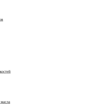
ов
костей
 масла