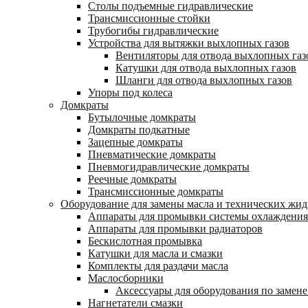
Столы подъемные гидравлические
Трансмиссионные стойки
Трубогибы гидравлические
Устройства для вытяжки выхлопных газов
Вентиляторы для отвода выхлопных газ
Катушки для отвода выхлопных газов
Шланги для отвода выхлопных газов
Упоры под колеса
Домкраты
Бутылочные домкраты
Домкраты подкатные
Зацепные домкраты
Пневматические домкраты
Пневмогидравлические домкраты
Реечные домкраты
Трансмиссионные домкраты
Оборудование для замены масла и технических жид
Аппараты для промывки системы охлаждения
Аппараты для промывки радиаторов
Бескислотная промывка
Катушки для масла и смазки
Комплекты для раздачи масла
Маслосборники
Аксессуары для оборудования по замене
Нагнетатели смазки