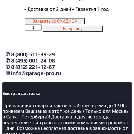
•
Доставка от 2 дней
•
Гарантия 1 год
Заказать со СКИДКОЙ
Количество
В корзину
товара
GT1800DY1Y4PP2.yell
Garopt
Верстак
✆ 8 (800) 511-39-29
двухтумбовый
✆ 8 (495) 001-24-08
дверь/4
✆ 8 (812) 221-12-67
ящиков
с
✉ info@garage-pro.ru
двумя
экранами
и
Быстрая доставка
ящиком,
желтый
При наличии товара и заказе в рабочее время до 12:00,
1800*700
привезем Ваш заказ в этот же день (Только для Москвы
и Санкт-Петербурга)! Доставка в другие города
осуществляется транспортными компаниями сроком от
1 дня! Возможна бесплатная доставка в зависимости от
суммы заказа!