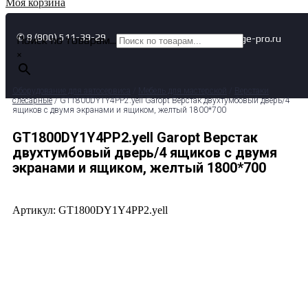
Моя корзина
✆ 8 (800) 511-39-29
✉ info@garage-pro.ru
Поиск по товарам...
×
Оборудование для автосервиса
/
Мебель для мастерской
/
Верстаки
слесарные
/ GT1800DY1Y4PP2.yell Garopt Верстак двухтумбовый дверь/4
ящиков с двумя экранами и ящиком, желтый 1800*700
GT1800DY1Y4PP2.yell Garopt Верстак
двухтумбовый дверь/4 ящиков с двумя
экранами и ящиком, желтый 1800*700
Артикул: GT1800DY1Y4PP2.yell