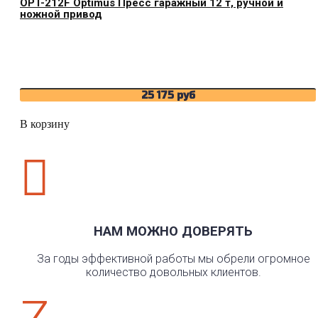
OPT-212F Optimus Пресс гаражный 12 т, ручной и
ножной привод
25 175
руб
В корзину

НАМ МОЖНО ДОВЕРЯТЬ
За годы эффективной работы мы обрели огромное
количество довольных клиентов.