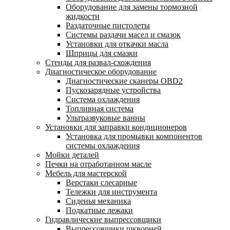
Оборудование для замены тормозной
жидкости
Раздаточные пистолеты
Системы раздачи масел и смазок
Установки для откачки масла
Шприцы для смазки
Стенды для развал-схождения
Диагностическое оборудование
Диагностические сканеры OBD2
Пускозарядные устройства
Система охлаждения
Топливная система
Ультразвуковые ванны
Установки для заправки кондиционеров
Установка для промывки компонентов
системы охлаждения
Мойки деталей
Печки на отработанном масле
Мебель для мастерской
Верстаки слесарные
Тележки для инструмента
Сиденья механика
Подкатные лежаки
Гидравлические выпрессовщики
Выпрессовщики шкворней