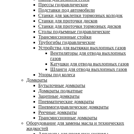
Прессы гидравлические
Подставки под автомобили
Станки для заклепки тормозных колодок
Станки для проточки дисков
Станки для проточки тормозных дисков
Столы подъемные гидравлические
Трансмиссионные стойки
Трубогибы гидравлические
Устройства для вытяжки выхлопных газов
Вентиляторы для отвода выхлопных
газов
Катушки для отвода выхлопных газов
Шланги для отвода выхлопных газов
Упоры под колеса
Домкраты
Бутылочные домкраты
Домкраты подкатные
Зацепные домкраты
Пневматические домкраты
Пневмогидравлические домкраты
Реечные домкраты
Трансмиссионные домкраты
Оборудование для замены масла и технических
жидкостей
Аппараты для промывки системы