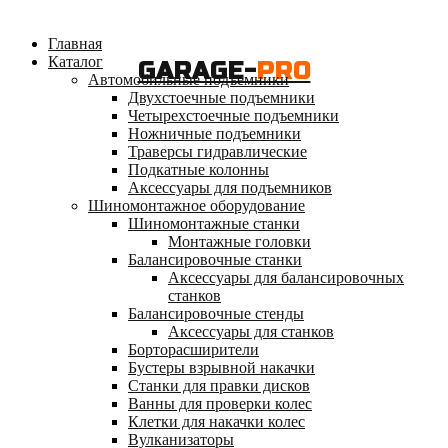
Главная
Каталог
GARAGE-
PRO
Автомобильные подъемники
Двухстоечные подъемники
Четырехстоечные подъемники
Ножничные подъемники
Траверсы гидравлические
Подкатные колонны
Аксессуары для подъемников
Шиномонтажное оборудование
Шиномонтажные станки
Монтажные головки
Балансировочные станки
Аксессуары для балансировочных
станков
Балансировочные стенды
Аксессуары для станков
Борторасширители
Бустеры взрывной накачки
Станки для правки дисков
Ванны для проверки колес
Клетки для накачки колес
Вулканизаторы