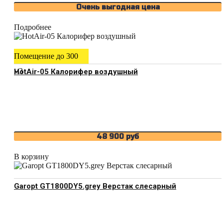
Очень выгодная цена
Подробнее
Помещение до 300
м3
HotAir-05 Калорифер воздушный
48 900
руб
В корзину
Garopt GT1800DY5.grey Верстак слесарный