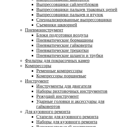
Выпрессовщики сайлентблоков
Выпрессовщики пальцев траковых цепей
Выпрессовщики пальцев и втулок
Специализированные выпрессовщики
Cъемники шкворней
Пневмоинструмент
Блоки подготовки воздуха
Пневматические бормашины
Пневматические гайковерты
Пневматические трещотки
Пневматические шланги и трубки
Фильтры для покрасочных камер
Компрессоры
Ременные компрессоры
Компрессоры поршневые
Инструмент
Инструменты для двигателя
Наборы рихтовочных инструментов
Режущий инструмент
Ударные головки и аксессуары для
гайковертов
Для кузовного ремонта
Стапели для кузовного ремонта
Наборы для кузовного ремонта
Вспомогательный инструмент