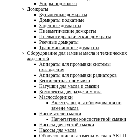
Упоры под колеса
Домкраты
Бутылочные домкраты
Домкраты подкатные
Зацепные домкраты
Пневматические домкраты
Пневмогидравлические домкраты
Реечные домкраты
Трансмиссионные домкраты
Оборудование для замены масла и технических
жидкостей
Аппараты для промывки системы
охлаждения
Аппараты для промывки радиаторов
Бескислотная промывка
Катушки для масла и смазки
Комплекты для раздачи масла
Маслосборники
Аксессуары для оборудования по
замене масла
Нагнетатели смазки
Нагнетатели консистентной смазки
Насосы для густой смазки
Насосы для масла
Оборудование для замены масла в АКПП