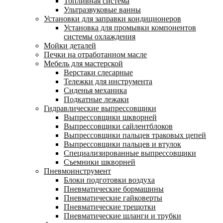
Топливная система
Ультразвуковые ванны
Установки для заправки кондиционеров
Установка для промывки компонентов
системы охлаждения
Мойки деталей
Печки на отработанном масле
Мебель для мастерской
Верстаки слесарные
Тележки для инструмента
Сиденья механика
Подкатные лежаки
Гидравлические выпрессовщики
Выпрессовщики шкворней
Выпрессовщики сайлентблоков
Выпрессовщики пальцев траковых цепей
Выпрессовщики пальцев и втулок
Специализированные выпрессовщики
Cъемники шкворней
Пневмоинструмент
Блоки подготовки воздуха
Пневматические бормашины
Пневматические гайковерты
Пневматические трещотки
Пневматические шланги и трубки