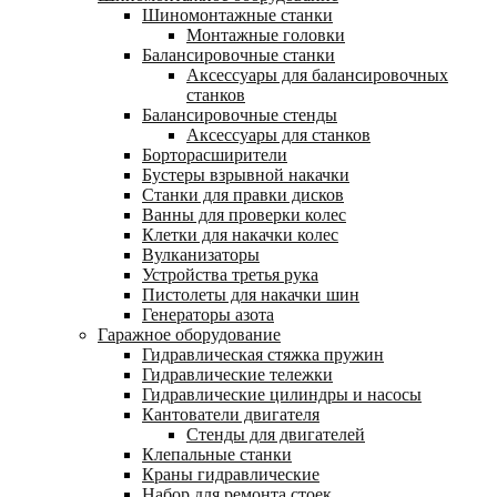
Шиномонтажные станки
Монтажные головки
Балансировочные станки
Аксессуары для балансировочных
станков
Балансировочные стенды
Аксессуары для станков
Борторасширители
Бустеры взрывной накачки
Станки для правки дисков
Ванны для проверки колес
Клетки для накачки колес
Вулканизаторы
Устройства третья рука
Пистолеты для накачки шин
Генераторы азота
Гаражное оборудование
Гидравлическая стяжка пружин
Гидравлические тележки
Гидравлические цилиндры и насосы
Кантователи двигателя
Стенды для двигателей
Клепальные станки
Краны гидравлические
Набор для ремонта стоек