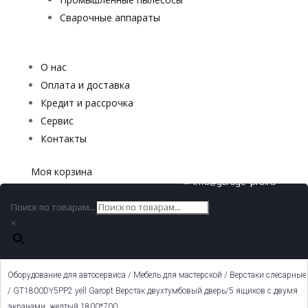
Сварочные аппараты
О нас
Оплата и доставка
Кредит и рассрочка
Сервис
Контакты
Моя корзина
✉ info@garage-pro.ru
Поиск по товарам...
×
Оборудование для автосервиса
/
Мебель для мастерской
/
Верстаки слесарные
/ GT1800DY5PP2.yell Garopt Верстак двухтумбовый дверь/5 ящиков с двумя
экранами, желтый 1800*700