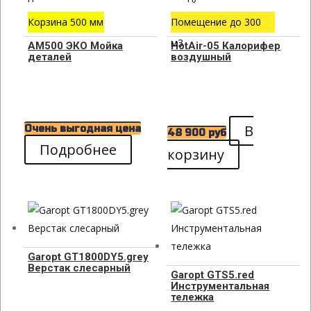
Корзина 500 мм
Помещение до 300
м3
АМ500 ЭКО Мойка
HotAir-05 Калорифер
деталей
воздушный
В
Очень выгодная цена
48 900
руб
Подробнее
корзину
Garopt GT1800DY5.grey
Верстак слесарный
Garopt GTS5.red
Инструментальная
тележка