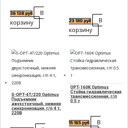
В
36 138
руб
В
корзину
23 180
руб
корзину
OPT-160K Optimus
Стойка гидравлическая
S-OPT-4T/220 Optimus
трансмиссионная, г/п
Подъемник
0.5 т
двухстоечный, нижняя
синхронизация, г/п 4 т,
220В
В
15 165
руб