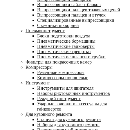
Выпрессовщики сайлентблоков
Выпрессовщики пальцев траковых цепей
Выпрессовщики пальцев и втулок
Специализированные выпрессовщики
Cъемники шкворней
Пневмоинструмент
Блоки подготовки воздуха
Пневматические бормашины
Пневматические гайковерты
Пневматические трещотки
Пневматические шланги и трубки
Фильтры для покрасочных камер
Компрессоры
Ременные компрессоры
Компрессоры поршневые
Инструмент
Инструменты для двигателя
Наборы рихтовочных инструментов
Режущий инструмент
Ударные головки и аксессуары для
гайковертов
Для кузовного ремонта
Стапели для кузовного ремонта
Наборы для кузовного ремонта
Вспомогательный инструмент