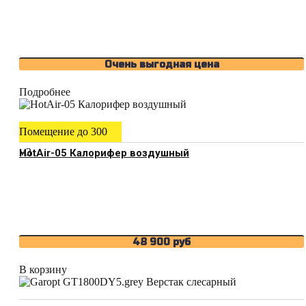
Очень выгодная цена
Подробнее
Помещение до 300
м3
HotAir-05 Калорифер воздушный
48 900
руб
В корзину