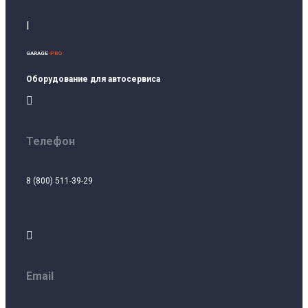
I
GARAGE
-PRO
Оборудование для автосервиса

Телефон
8 (800) 511-39-29

Email