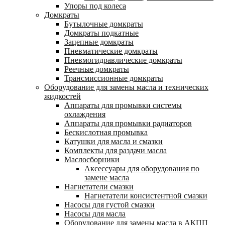
Упоры под колеса
Домкраты
Бутылочные домкраты
Домкраты подкатные
Зацепные домкраты
Пневматические домкраты
Пневмогидравлические домкраты
Реечные домкраты
Трансмиссионные домкраты
Оборудование для замены масла и технических
жидкостей
Аппараты для промывки системы
охлаждения
Аппараты для промывки радиаторов
Бескислотная промывка
Катушки для масла и смазки
Комплекты для раздачи масла
Маслосборники
Аксессуары для оборудования по
замене масла
Нагнетатели смазки
Нагнетатели консистентной смазки
Насосы для густой смазки
Насосы для масла
Оборудование для замены масла в АКПП