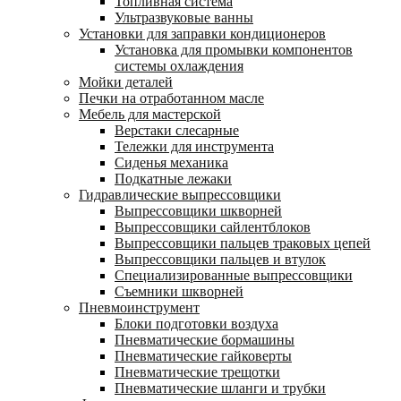
Топливная система
Ультразвуковые ванны
Установки для заправки кондиционеров
Установка для промывки компонентов
системы охлаждения
Мойки деталей
Печки на отработанном масле
Мебель для мастерской
Верстаки слесарные
Тележки для инструмента
Сиденья механика
Подкатные лежаки
Гидравлические выпрессовщики
Выпрессовщики шкворней
Выпрессовщики сайлентблоков
Выпрессовщики пальцев траковых цепей
Выпрессовщики пальцев и втулок
Специализированные выпрессовщики
Cъемники шкворней
Пневмоинструмент
Блоки подготовки воздуха
Пневматические бормашины
Пневматические гайковерты
Пневматические трещотки
Пневматические шланги и трубки