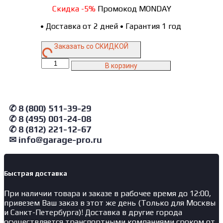
Скидка -5%
Промокод MONDAY
•
Доставка от 2 дней
•
Гарантия 1 год
Заказать со СКИДКОЙ
Количество
В корзину
товара
GT1800Y1Y5Y5PP2.yell
GAROPT
Верстак
✆ 8 (800) 511-39-29
двухтумбовый
✆ 8 (495) 001-24-08
5
✆ 8 (812) 221-12-67
ящиков
/5
✉ info@garage-pro.ru
ящиков
с
ящиком
Быстрая доставка
и
двумя
При наличии товара и заказе в рабочее время до 12:00,
экранами
привезем Ваш заказ в этот же день (Только для Москвы
1800*700
и Санкт-Петербурга)! Доставка в другие города
желтый
осуществляется транспортными компаниями сроком от