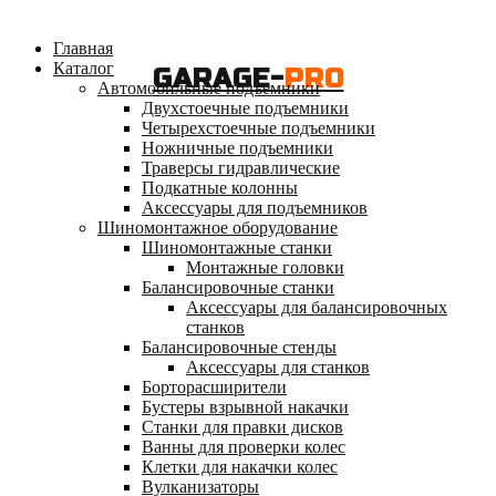
Главная
Каталог
GARAGE-
PRO
Автомобильные подъемники
Двухстоечные подъемники
Четырехстоечные подъемники
Ножничные подъемники
Траверсы гидравлические
Подкатные колонны
Аксессуары для подъемников
Шиномонтажное оборудование
Шиномонтажные станки
Монтажные головки
Балансировочные станки
Аксессуары для балансировочных
станков
Балансировочные стенды
Аксессуары для станков
Борторасширители
Бустеры взрывной накачки
Станки для правки дисков
Ванны для проверки колес
Клетки для накачки колес
Вулканизаторы