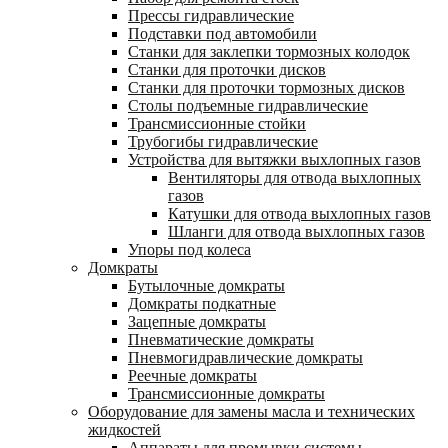
Прессы гидравлические
Подставки под автомобили
Станки для заклепки тормозных колодок
Станки для проточки дисков
Станки для проточки тормозных дисков
Столы подъемные гидравлические
Трансмиссионные стойки
Трубогибы гидравлические
Устройства для вытяжки выхлопных газов
Вентиляторы для отвода выхлопных
газов
Катушки для отвода выхлопных газов
Шланги для отвода выхлопных газов
Упоры под колеса
Домкраты
Бутылочные домкраты
Домкраты подкатные
Зацепные домкраты
Пневматические домкраты
Пневмогидравлические домкраты
Реечные домкраты
Трансмиссионные домкраты
Оборудование для замены масла и технических
жидкостей
Аппараты для промывки системы