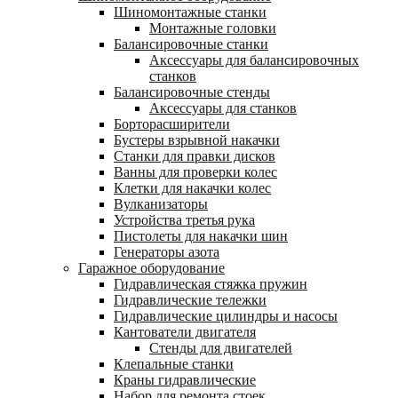
Шиномонтажные станки
Монтажные головки
Балансировочные станки
Аксессуары для балансировочных
станков
Балансировочные стенды
Аксессуары для станков
Борторасширители
Бустеры взрывной накачки
Станки для правки дисков
Ванны для проверки колес
Клетки для накачки колес
Вулканизаторы
Устройства третья рука
Пистолеты для накачки шин
Генераторы азота
Гаражное оборудование
Гидравлическая стяжка пружин
Гидравлические тележки
Гидравлические цилиндры и насосы
Кантователи двигателя
Стенды для двигателей
Клепальные станки
Краны гидравлические
Набор для ремонта стоек