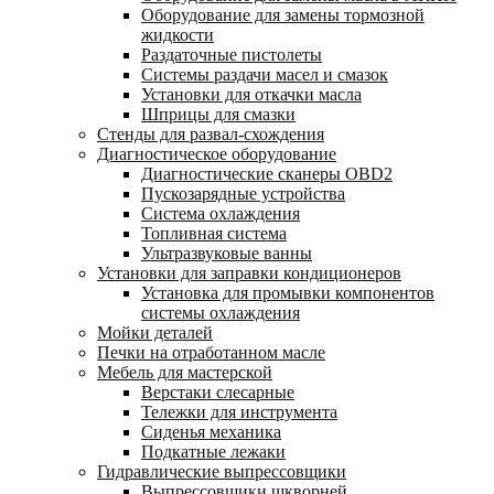
Оборудование для замены тормозной
жидкости
Раздаточные пистолеты
Системы раздачи масел и смазок
Установки для откачки масла
Шприцы для смазки
Стенды для развал-схождения
Диагностическое оборудование
Диагностические сканеры OBD2
Пускозарядные устройства
Система охлаждения
Топливная система
Ультразвуковые ванны
Установки для заправки кондиционеров
Установка для промывки компонентов
системы охлаждения
Мойки деталей
Печки на отработанном масле
Мебель для мастерской
Верстаки слесарные
Тележки для инструмента
Сиденья механика
Подкатные лежаки
Гидравлические выпрессовщики
Выпрессовщики шкворней