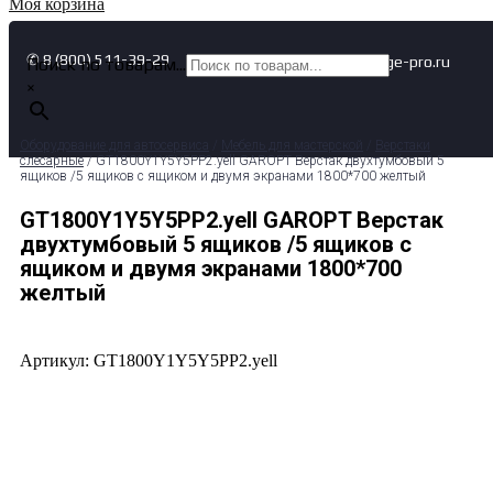
Моя корзина
✆ 8 (800) 511-39-29
✉ info@garage-pro.ru
Поиск по товарам...
×
Оборудование для автосервиса
/
Мебель для мастерской
/
Верстаки
слесарные
/ GT1800Y1Y5Y5PP2.yell GAROPT Верстак двухтумбовый 5
ящиков /5 ящиков с ящиком и двумя экранами 1800*700 желтый
GT1800Y1Y5Y5PP2.yell GAROPT Верстак
двухтумбовый 5 ящиков /5 ящиков с
ящиком и двумя экранами 1800*700
желтый
Артикул: GT1800Y1Y5Y5PP2.yell