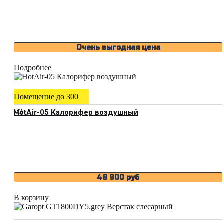
Очень выгодная цена
Подробнее
Помещение до 300
м3
HotAir-05 Калорифер воздушный
48 900
руб
В корзину