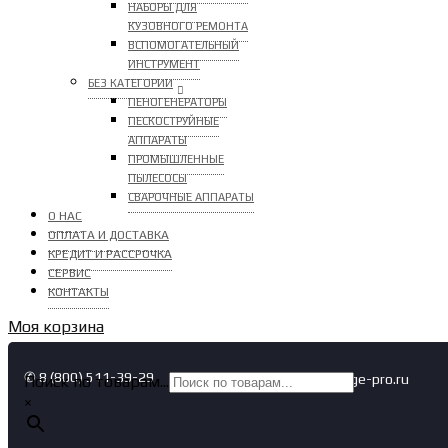
НАБОРЫ ДЛЯ
КУЗОВНОГО РЕМОНТА
ВСПОМОГАТЕЛЬНЫЙ
ИНСТРУМЕНТ
БЕЗ КАТЕГОРИИ
ПЕНОГЕНЕРАТОРЫ
ПЕСКОСТРУЙНЫЕ
АППАРАТЫ
ПРОМЫШЛЕННЫЕ
ПЫЛЕСОСЫ
СВАРОЧНЫЕ АППАРАТЫ
О НАС
ОПЛАТА И ДОСТАВКА
КРЕДИТ И РАССРОЧКА
СЕРВИС
КОНТАКТЫ
Моя корзина
✆ 8 (800) 511-39-29
✉ info@garage-pro.ru
Поиск по товарам...
×