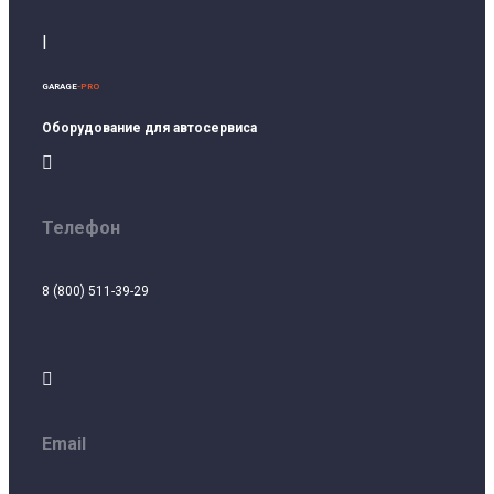
I
GARAGE
-PRO
Оборудование для автосервиса

Телефон
8 (800) 511-39-29

Email