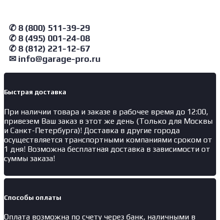
HC
2185
Atis
✆ 8 (800) 511-39-29
Вакуумная
✆ 8 (495) 001-24-08
установка
✆ 8 (812) 221-12-67
для
маслозамены
✉ info@garage-pro.ru
через
щупы
со
Быстрая доставка
сливной
воронкой
При наличии товара и заказе в рабочее время до 12:00,
привезем Ваш заказ в этот же день (Только для Москвы
и Санкт-Петербурга)! Доставка в другие города
осуществляется транспортными компаниями сроком от
1 дня! Возможна бесплатная доставка в зависимости от
суммы заказа!
Способы оплаты
Оплата возможна по счету через банк, наличными в