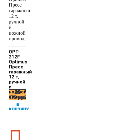
OPT-
212F
Optimus
Пресс
гаражный
12 т,
ручной
и
ножной
25
привод
175
руб
В
КОРЗИНУ
