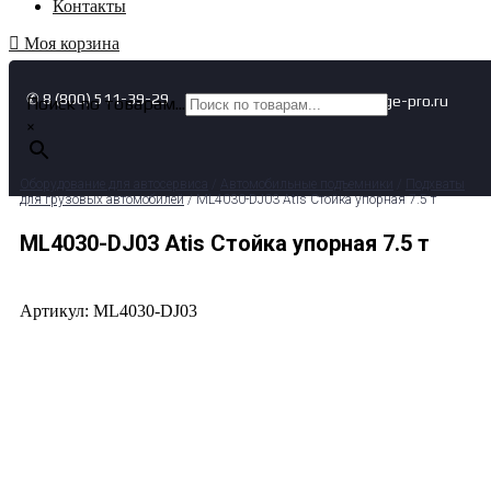
Контакты
Моя корзина
✆ 8 (800) 511-39-29
✉ info@garage-pro.ru
Поиск по товарам...
×
Оборудование для автосервиса
/
Автомобильные подъемники
/
Подхваты
для грузовых автомобилей
/ ML4030-DJ03 Atis Стойка упорная 7.5 т
ML4030-DJ03 Atis Стойка упорная 7.5 т
Артикул: ML4030-DJ03