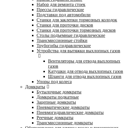
Набор для ремонта стоек
Прессы гидравлические
Подставки под автомобили
Станки для заклепки тормозных колодок
Станки для проточки дисков
Станки для проточки тормозных дисков
Столы подъемные гидравлические
Трансмиссионные стойки
Трубогибы гидравлические
Устройства для вытяжки выхлопных газов
Вентиляторы для отвода выхлопных
газов
Катушки для отвода выхлопных газов
Шланги для отвода выхлопных газов
Упоры под колеса
Домкраты
Бутылочные домкраты
Домкраты подкатные
Зацепные домкраты
Пневматические домкраты
Пневмогидравлические домкраты
Реечные домкраты
Трансмиссионные домкраты
Оборудование для замены масла и технических