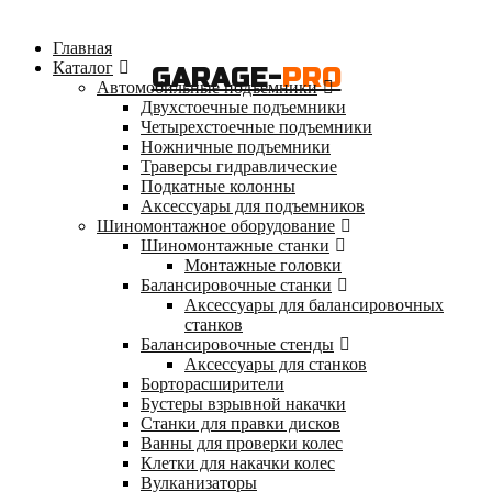
Главная
Каталог
GARAGE-
PRO
Автомобильные подъемники
Двухстоечные подъемники
Четырехстоечные подъемники
Ножничные подъемники
Траверсы гидравлические
Подкатные колонны
Аксессуары для подъемников
Шиномонтажное оборудование
Шиномонтажные станки
Монтажные головки
Балансировочные станки
Аксессуары для балансировочных
станков
Балансировочные стенды
Аксессуары для станков
Борторасширители
Бустеры взрывной накачки
Станки для правки дисков
Ванны для проверки колес
Клетки для накачки колес
Вулканизаторы