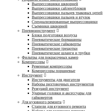
Выпрессовщики шкворней
Выпрессовщики сайлентблоков
Выпрессовщики пальцев траковых цепей
Выпрессовщики пальцев и втулок
Специализированные выпрессовщики
Cъемники шкворней
Пневмоинструмент
Блоки подготовки воздуха
Пневматические бормашины
Пневматические гайковерты
Пневматические трещотки
Пневматические шланги и трубки
Фильтры для покрасочных камер
Компрессоры
Ременные компрессоры
Компрессоры поршневые
Инструмент
Инструменты для двигателя
Наборы рихтовочных инструментов
Режущий инструмент
Ударные головки и аксессуары для
гайковертов
Для кузовного ремонта
Стапели для кузовного ремонта
Наборы для кузовного ремонта