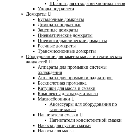
Шланги для отвода выхлопных газов
Упоры под колеса
Домкраты
Бутылочные домкраты
Домкраты подкатные
Зацепные домкраты
Пневматические домкраты
Пневмогидравлические домкраты
Реечные домкраты
Трансмиссионные домкраты
Оборудование для замены масла и технических
жидкостей
Аппараты для промывки системы
охлаждения
Аппараты для промывки радиаторов
Бескислотная промывка
Катушки для масла и смазки
Комплекты для раздачи масла
Маслосборники
Аксессуары для оборудования по
замене масла
Нагнетатели смазки
Нагнетатели консистентной смазки
Насосы для густой смазки
Насосы для масла