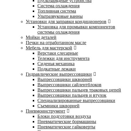
Пускозарядные устройства
Система охлаждения
Топливная система
Ультразвуковые ванны
Установки для заправки кондиционеров
Установка для промывки компонентов
системы охлаждения
Мойки деталей
Печки на отработанном масле
Мебель для мастерской
Верстаки слесарные
Тележки для инструмента
Сиденья механика
Подкатные лежаки
Гидравлические выпрессовщики
Выпрессовщики шкворней
Выпрессовщики сайлентблоков
Выпрессовщики пальцев траковых цепей
Выпрессовщики пальцев и втулок
Специализированные выпрессовщики
Cъемники шкворней
Пневмоинструмент
Блоки подготовки воздуха
Пневматические бормашины
Пневматические гайковерты