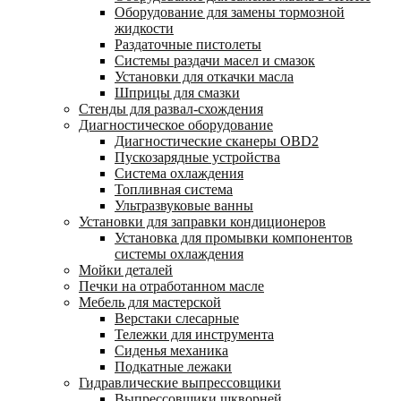
Оборудование для замены тормозной
жидкости
Раздаточные пистолеты
Системы раздачи масел и смазок
Установки для откачки масла
Шприцы для смазки
Стенды для развал-схождения
Диагностическое оборудование
Диагностические сканеры OBD2
Пускозарядные устройства
Система охлаждения
Топливная система
Ультразвуковые ванны
Установки для заправки кондиционеров
Установка для промывки компонентов
системы охлаждения
Мойки деталей
Печки на отработанном масле
Мебель для мастерской
Верстаки слесарные
Тележки для инструмента
Сиденья механика
Подкатные лежаки
Гидравлические выпрессовщики
Выпрессовщики шкворней