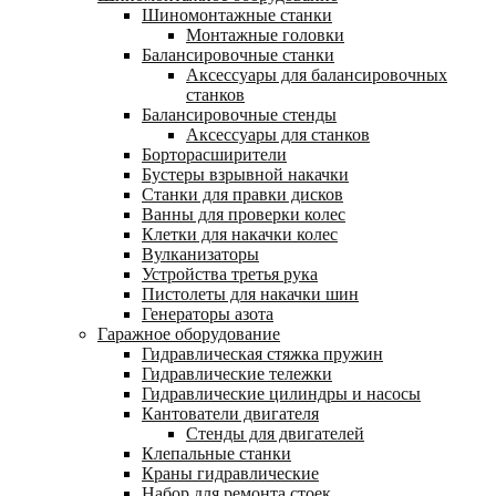
Шиномонтажные станки
Монтажные головки
Балансировочные станки
Аксессуары для балансировочных
станков
Балансировочные стенды
Аксессуары для станков
Борторасширители
Бустеры взрывной накачки
Станки для правки дисков
Ванны для проверки колес
Клетки для накачки колес
Вулканизаторы
Устройства третья рука
Пистолеты для накачки шин
Генераторы азота
Гаражное оборудование
Гидравлическая стяжка пружин
Гидравлические тележки
Гидравлические цилиндры и насосы
Кантователи двигателя
Стенды для двигателей
Клепальные станки
Краны гидравлические
Набор для ремонта стоек