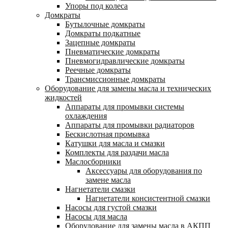
Упоры под колеса
Домкраты
Бутылочные домкраты
Домкраты подкатные
Зацепные домкраты
Пневматические домкраты
Пневмогидравлические домкраты
Реечные домкраты
Трансмиссионные домкраты
Оборудование для замены масла и технических
жидкостей
Аппараты для промывки системы
охлаждения
Аппараты для промывки радиаторов
Бескислотная промывка
Катушки для масла и смазки
Комплекты для раздачи масла
Маслосборники
Аксессуары для оборудования по
замене масла
Нагнетатели смазки
Нагнетатели консистентной смазки
Насосы для густой смазки
Насосы для масла
Оборудование для замены масла в АКПП