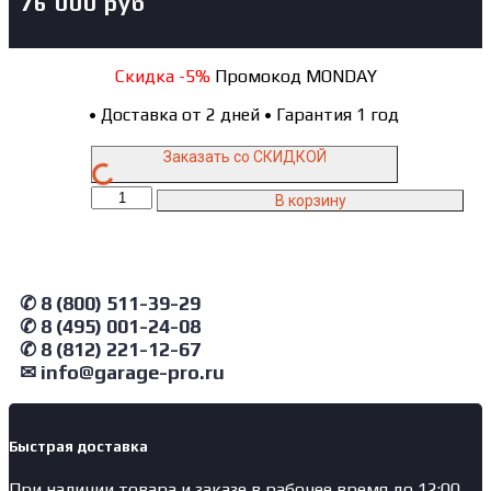
76 000
руб
Скидка -5%
Промокод MONDAY
•
Доставка от 2 дней
•
Гарантия 1 год
Заказать со СКИДКОЙ
Количество
В корзину
товара
N32011
NORDBERG
Домкрат
подкатной
✆ 8 (800) 511-39-29
с
✆ 8 (495) 001-24-08
пневмоприводом,
✆ 8 (812) 221-12-67
10
✉ info@garage-pro.ru
т
Быстрая доставка
При наличии товара и заказе в рабочее время до 12:00,