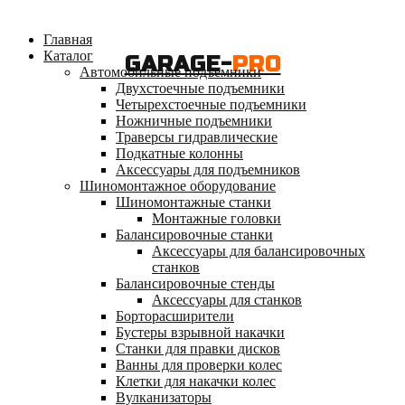
Главная
Каталог
GARAGE-
PRO
Автомобильные подъемники
Двухстоечные подъемники
Четырехстоечные подъемники
Ножничные подъемники
Траверсы гидравлические
Подкатные колонны
Аксессуары для подъемников
Шиномонтажное оборудование
Шиномонтажные станки
Монтажные головки
Балансировочные станки
Аксессуары для балансировочных
станков
Балансировочные стенды
Аксессуары для станков
Борторасширители
Бустеры взрывной накачки
Станки для правки дисков
Ванны для проверки колес
Клетки для накачки колес
Вулканизаторы