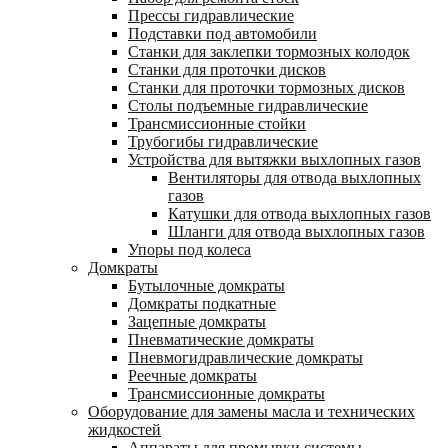
Прессы гидравлические
Подставки под автомобили
Станки для заклепки тормозных колодок
Станки для проточки дисков
Станки для проточки тормозных дисков
Столы подъемные гидравлические
Трансмиссионные стойки
Трубогибы гидравлические
Устройства для вытяжки выхлопных газов
Вентиляторы для отвода выхлопных
газов
Катушки для отвода выхлопных газов
Шланги для отвода выхлопных газов
Упоры под колеса
Домкраты
Бутылочные домкраты
Домкраты подкатные
Зацепные домкраты
Пневматические домкраты
Пневмогидравлические домкраты
Реечные домкраты
Трансмиссионные домкраты
Оборудование для замены масла и технических
жидкостей
Аппараты для промывки системы