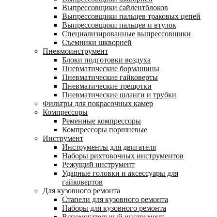
Выпрессовщики сайлентблоков
Выпрессовщики пальцев траковых цепей
Выпрессовщики пальцев и втулок
Специализированные выпрессовщики
Cъемники шкворней
Пневмоинструмент
Блоки подготовки воздуха
Пневматические бормашины
Пневматические гайковерты
Пневматические трещотки
Пневматические шланги и трубки
Фильтры для покрасочных камер
Компрессоры
Ременные компрессоры
Компрессоры поршневые
Инструмент
Инструменты для двигателя
Наборы рихтовочных инструментов
Режущий инструмент
Ударные головки и аксессуары для
гайковертов
Для кузовного ремонта
Стапели для кузовного ремонта
Наборы для кузовного ремонта
Вспомогательный инструмент