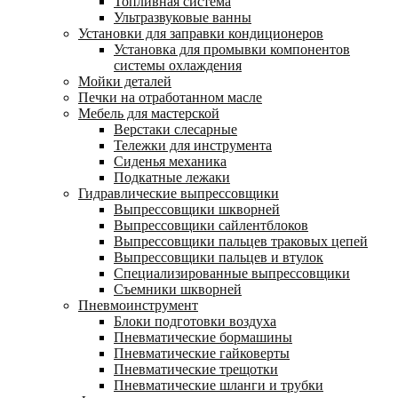
Топливная система
Ультразвуковые ванны
Установки для заправки кондиционеров
Установка для промывки компонентов
системы охлаждения
Мойки деталей
Печки на отработанном масле
Мебель для мастерской
Верстаки слесарные
Тележки для инструмента
Сиденья механика
Подкатные лежаки
Гидравлические выпрессовщики
Выпрессовщики шкворней
Выпрессовщики сайлентблоков
Выпрессовщики пальцев траковых цепей
Выпрессовщики пальцев и втулок
Специализированные выпрессовщики
Cъемники шкворней
Пневмоинструмент
Блоки подготовки воздуха
Пневматические бормашины
Пневматические гайковерты
Пневматические трещотки
Пневматические шланги и трубки