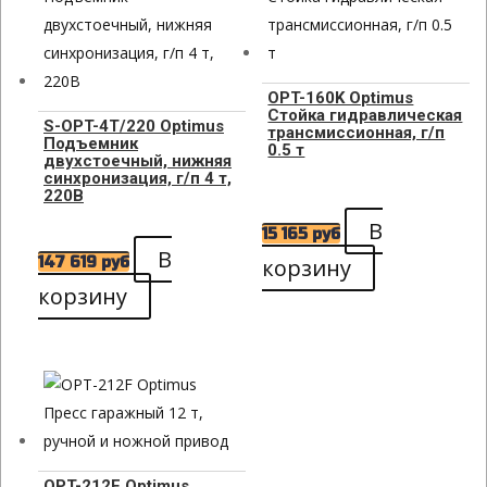
OPT-160K Optimus
Стойка гидравлическая
S-OPT-4T/220 Optimus
трансмиссионная, г/п
Подъемник
0.5 т
двухстоечный, нижняя
синхронизация, г/п 4 т,
220В
В
15 165
руб
В
147 619
руб
корзину
корзину
OPT-212F Optimus