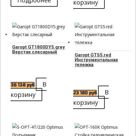
Подробнее
корзину
Garopt GT1800DY5.grey
Верстак слесарный
Garopt GTS5.red
Инструментальная
тележка
В
36 138
руб
В
корзину
23 180
руб
корзину