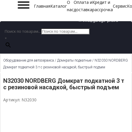
О
Оплата и
Кредит и
Главная
Каталог
Сервис
Ко
нас
доставка
рассрочка
✉ info@garage-pro.ru
Поиск по товарам...
×
Оборудование для автосервиса
/
Домкраты подкатные
/ N32030 NORDBERG
Домкрат подкатной 3 т с резиновой насадкой, быстрый подъем
N32030 NORDBERG Домкрат подкатной 3 т
с резиновой насадкой, быстрый подъем
Артикул: N32030