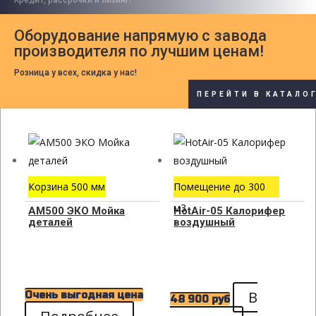
Оборудование напрямую с завода
производителя по лучшим ценам!
Розница у всех, скидка у нас!
ПЕРЕЙТИ В КАТАЛО
Корзина 500 мм
Помещение до 300
м3
АМ500 ЭКО Мойка
HotAir-05 Калорифер
деталей
воздушный
В
Очень выгодная цена
48 900
руб