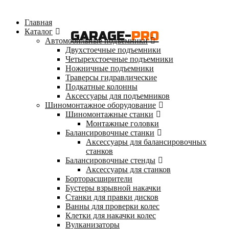
Главная
Каталог
GARAGE-
PRO
Автомобильные подъемники
Двухстоечные подъемники
Четырехстоечные подъемники
Ножничные подъемники
Траверсы гидравлические
Подкатные колонны
Аксессуары для подъемников
Шиномонтажное оборудование
Шиномонтажные станки
Монтажные головки
Балансировочные станки
Аксессуары для балансировочных
станков
Балансировочные стенды
Аксессуары для станков
Борторасширители
Бустеры взрывной накачки
Станки для правки дисков
Ванны для проверки колес
Клетки для накачки колес
Вулканизаторы