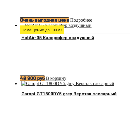
Подробнее
Очень выгодная цена
Помещение до 300 м3
HotAir-05 Калорифер воздушный
В корзину
48 900
руб
Garopt GT1800DY5.grey Верстак слесарный