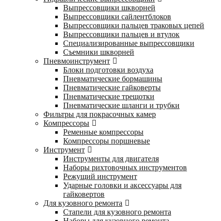
Выпрессовщики шкворней
Выпрессовщики сайлентблоков
Выпрессовщики пальцев траковых цепей
Выпрессовщики пальцев и втулок
Специализированные выпрессовщики
Cъемники шкворней
Пневмоинструмент
Блоки подготовки воздуха
Пневматические бормашины
Пневматические гайковерты
Пневматические трещотки
Пневматические шланги и трубки
Фильтры для покрасочных камер
Компрессоры
Ременные компрессоры
Компрессоры поршневые
Инструмент
Инструменты для двигателя
Наборы рихтовочных инструментов
Режущий инструмент
Ударные головки и аксессуары для
гайковертов
Для кузовного ремонта
Стапели для кузовного ремонта
Наборы для кузовного ремонта