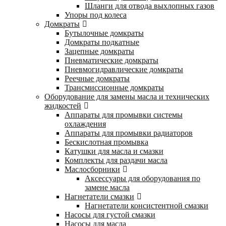
Шланги для отвода выхлопных газов
Упоры под колеса
Домкраты
Бутылочные домкраты
Домкраты подкатные
Зацепные домкраты
Пневматические домкраты
Пневмогидравлические домкраты
Реечные домкраты
Трансмиссионные домкраты
Оборудование для замены масла и технических
жидкостей
Аппараты для промывки системы
охлаждения
Аппараты для промывки радиаторов
Бескислотная промывка
Катушки для масла и смазки
Комплекты для раздачи масла
Маслосборники
Аксессуары для оборудования по
замене масла
Нагнетатели смазки
Нагнетатели консистентной смазки
Насосы для густой смазки
Насосы для масла