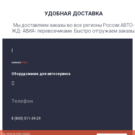
УДОБНАЯ ДОСТАВКА
Мы доставляем заказы во все регионы России АВТО-
ЖД- АВИА- перевозчиками. Быстро отгружаем заказы
I
GARAGE
-PRO
Оборудование для автосервиса

Телефон
8 (800) 511-39-29
Мы используем cookie.