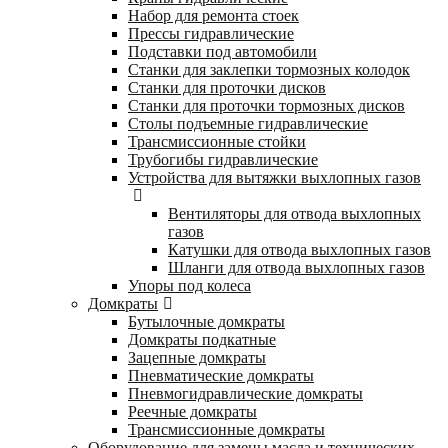
Набор для ремонта стоек
Прессы гидравлические
Подставки под автомобили
Станки для заклепки тормозных колодок
Станки для проточки дисков
Станки для проточки тормозных дисков
Столы подъемные гидравлические
Трансмиссионные стойки
Трубогибы гидравлические
Устройства для вытяжки выхлопных газов
Вентиляторы для отвода выхлопных
газов
Катушки для отвода выхлопных газов
Шланги для отвода выхлопных газов
Упоры под колеса
Домкраты
Бутылочные домкраты
Домкраты подкатные
Зацепные домкраты
Пневматические домкраты
Пневмогидравлические домкраты
Реечные домкраты
Трансмиссионные домкраты
Оборудование для замены масла и технических