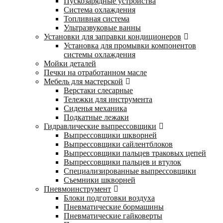
Пускозарядные устройства
Система охлаждения
Топливная система
Ультразвуковые ванны
Установки для заправки кондиционеров
Установка для промывки компонентов
системы охлаждения
Мойки деталей
Печки на отработанном масле
Мебель для мастерской
Верстаки слесарные
Тележки для инструмента
Сиденья механика
Подкатные лежаки
Гидравлические выпрессовщики
Выпрессовщики шкворней
Выпрессовщики сайлентблоков
Выпрессовщики пальцев траковых цепей
Выпрессовщики пальцев и втулок
Специализированные выпрессовщики
Cъемники шкворней
Пневмоинструмент
Блоки подготовки воздуха
Пневматические бормашины
Пневматические гайковерты