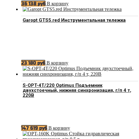
В корзину
36 138
руб
Garopt GTS5.red Инструментальная тележка
В корзину
23 180
руб
S-OPT-4T/220 Optimus Подъемник
двухстоечный, нижняя синхронизация, г/п 4 т,
220В
В корзину
147 619
руб