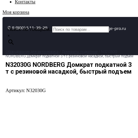
Контакты
Моя корзина
✆ 8 (800) 511-39-29
✉ info@garage-pro.ru
Поиск по товарам...
×
Оборудование для автосервиса
/
Домкраты подкатные
/ N32030G
NORDBERG Домкрат подкатной 3 т с резиновой насадкой, быстрый подъем
N32030G NORDBERG Домкрат подкатной 3
т с резиновой насадкой, быстрый подъем
Артикул: N32030G