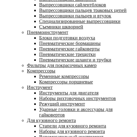
Выпрессовщики сайлентблоков
Выпрессовщики пальцев траковых цепей
Выпрессовщики пальцев и втулок
Специализированные выпрессовщики
Cъемники шкворней
Пневмоинструмент
Блоки подготовки воздуха
Пневматические бормашины
Пневматические гайковерты
Пневматические трещотки
Пневматические шланги и трубки
Фильтры для покрасочных камер
Компрессоры
Ременные компрессоры
Компрессоры поршневые
Инструмент
Инструменты для двигателя
Наборы рихтовочных инструментов
Режущий инструмент
Ударные головки и аксессуары для
гайковертов
Для кузовного ремонта
Стапели для кузовного ремонта
Наборы для кузовного ремонта
Вспомогательный инструмент