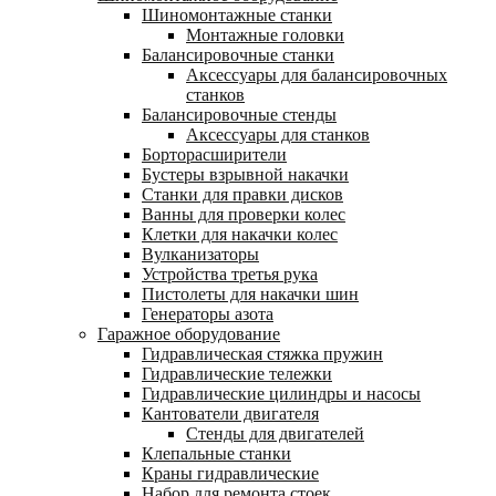
Шиномонтажные станки
Монтажные головки
Балансировочные станки
Аксессуары для балансировочных
станков
Балансировочные стенды
Аксессуары для станков
Борторасширители
Бустеры взрывной накачки
Станки для правки дисков
Ванны для проверки колес
Клетки для накачки колес
Вулканизаторы
Устройства третья рука
Пистолеты для накачки шин
Генераторы азота
Гаражное оборудование
Гидравлическая стяжка пружин
Гидравлические тележки
Гидравлические цилиндры и насосы
Кантователи двигателя
Стенды для двигателей
Клепальные станки
Краны гидравлические
Набор для ремонта стоек