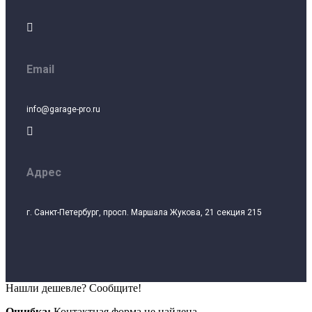

Email
info@garage-pro.ru

Адрес
г. Санкт-Петербург, просп. Маршала Жукова, 21 секция 215
Нашли дешевле? Сообщите!
Ошибка:
Контактная форма не найдена.