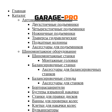
Главная
Каталог
GARAGE-
PRO
Автомобильные подъемники
Двухстоечные подъемники
Четырехстоечные подъемники
Ножничные подъемники
Траверсы гидравлические
Подкатные колонны
Аксессуары для подъемников
Шиномонтажное оборудование
Шиномонтажные станки
Монтажные головки
Балансировочные станки
Аксессуары для балансировочных
станков
Балансировочные стенды
Аксессуары для станков
Борторасширители
Бустеры взрывной накачки
Станки для правки дисков
Ванны для проверки колес
Клетки для накачки колес
Вулканизаторы