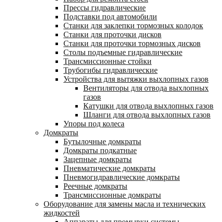
Прессы гидравлические
Подставки под автомобили
Станки для заклепки тормозных колодок
Станки для проточки дисков
Станки для проточки тормозных дисков
Столы подъемные гидравлические
Трансмиссионные стойки
Трубогибы гидравлические
Устройства для вытяжки выхлопных газов
Вентиляторы для отвода выхлопных
газов
Катушки для отвода выхлопных газов
Шланги для отвода выхлопных газов
Упоры под колеса
Домкраты
Бутылочные домкраты
Домкраты подкатные
Зацепные домкраты
Пневматические домкраты
Пневмогидравлические домкраты
Реечные домкраты
Трансмиссионные домкраты
Оборудование для замены масла и технических
жидкостей
Аппараты для промывки системы