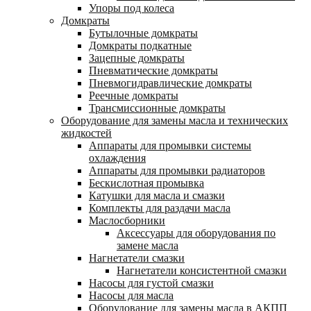
Упоры под колеса
Домкраты
Бутылочные домкраты
Домкраты подкатные
Зацепные домкраты
Пневматические домкраты
Пневмогидравлические домкраты
Реечные домкраты
Трансмиссионные домкраты
Оборудование для замены масла и технических
жидкостей
Аппараты для промывки системы
охлаждения
Аппараты для промывки радиаторов
Бескислотная промывка
Катушки для масла и смазки
Комплекты для раздачи масла
Маслосборники
Аксессуары для оборудования по
замене масла
Нагнетатели смазки
Нагнетатели консистентной смазки
Насосы для густой смазки
Насосы для масла
Оборудование для замены масла в АКПП