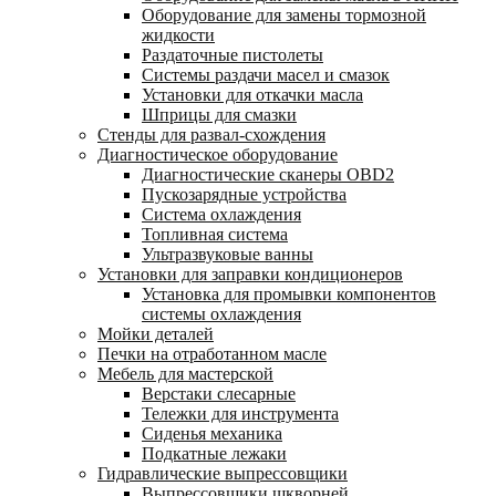
Оборудование для замены тормозной
жидкости
Раздаточные пистолеты
Системы раздачи масел и смазок
Установки для откачки масла
Шприцы для смазки
Стенды для развал-схождения
Диагностическое оборудование
Диагностические сканеры OBD2
Пускозарядные устройства
Система охлаждения
Топливная система
Ультразвуковые ванны
Установки для заправки кондиционеров
Установка для промывки компонентов
системы охлаждения
Мойки деталей
Печки на отработанном масле
Мебель для мастерской
Верстаки слесарные
Тележки для инструмента
Сиденья механика
Подкатные лежаки
Гидравлические выпрессовщики
Выпрессовщики шкворней