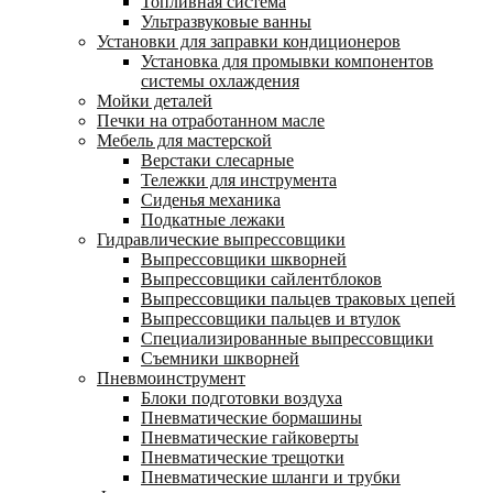
Топливная система
Ультразвуковые ванны
Установки для заправки кондиционеров
Установка для промывки компонентов
системы охлаждения
Мойки деталей
Печки на отработанном масле
Мебель для мастерской
Верстаки слесарные
Тележки для инструмента
Сиденья механика
Подкатные лежаки
Гидравлические выпрессовщики
Выпрессовщики шкворней
Выпрессовщики сайлентблоков
Выпрессовщики пальцев траковых цепей
Выпрессовщики пальцев и втулок
Специализированные выпрессовщики
Cъемники шкворней
Пневмоинструмент
Блоки подготовки воздуха
Пневматические бормашины
Пневматические гайковерты
Пневматические трещотки
Пневматические шланги и трубки