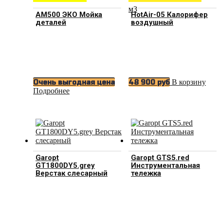
м3
АМ500 ЭКО Мойка
HotAir-05 Калорифер
деталей
воздушный
В корзину
Очень выгодная цена
48 900
руб
Подробнее
Garopt
Garopt GTS5.red
GT1800DY5.grey
Инструментальная
Верстак слесарный
тележка