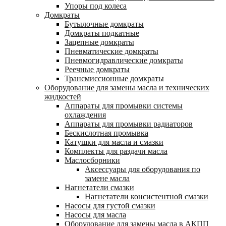
Упоры под колеса
Домкраты
Бутылочные домкраты
Домкраты подкатные
Зацепные домкраты
Пневматические домкраты
Пневмогидравлические домкраты
Реечные домкраты
Трансмиссионные домкраты
Оборудование для замены масла и технических
жидкостей
Аппараты для промывки системы
охлаждения
Аппараты для промывки радиаторов
Бескислотная промывка
Катушки для масла и смазки
Комплекты для раздачи масла
Маслосборники
Аксессуары для оборудования по
замене масла
Нагнетатели смазки
Нагнетатели консистентной смазки
Насосы для густой смазки
Насосы для масла
Оборудование для замены масла в АКПП