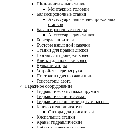
Шиномонтажные станки
Монтажные головки
Балансировочные станки
Аксессуары для балансировочных
станков
Балансировочные стенды
Аксессуары для станков
Борторасширители
Бустеры взрывной накачки
Станки для правки дисков
Ванны для проверки колес
Клетки для накачки колес
Вулканизаторы
Устройства третья рука
Пистолеты для накачки шин
Генераторы азота
Гаражное оборудование
Гидравлическая стяжка пружин
Гидравлические тележки
Гидравлические цилиндры и насосы
Кантователи двигателя
Стенды для двигателей
Клепальные станки
Краны гидравлические
Набор для ремонта стоек