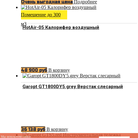
Подробнее
Очень выгодная цена
Помещение до 300
м3
HotAir-05 Калорифер воздушный
В корзину
48 900
руб
Garopt GT1800DY5.grey Верстак слесарный
В корзину
36 138
руб
Мы используем cookie.