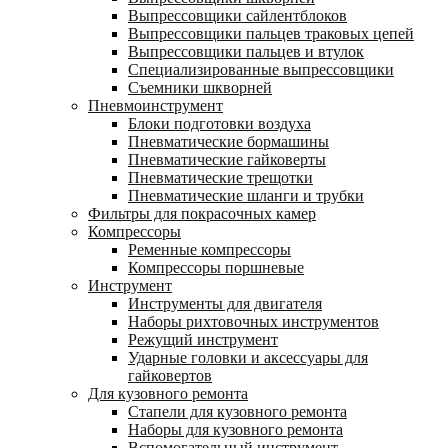
Выпрессовщики сайлентблоков
Выпрессовщики пальцев траковых цепей
Выпрессовщики пальцев и втулок
Специализированные выпрессовщики
Cъемники шкворней
Пневмоинструмент
Блоки подготовки воздуха
Пневматические бормашины
Пневматические гайковерты
Пневматические трещотки
Пневматические шланги и трубки
Фильтры для покрасочных камер
Компрессоры
Ременные компрессоры
Компрессоры поршневые
Инструмент
Инструменты для двигателя
Наборы рихтовочных инструментов
Режущий инструмент
Ударные головки и аксессуары для
гайковертов
Для кузовного ремонта
Стапели для кузовного ремонта
Наборы для кузовного ремонта
Вспомогательный инструмент