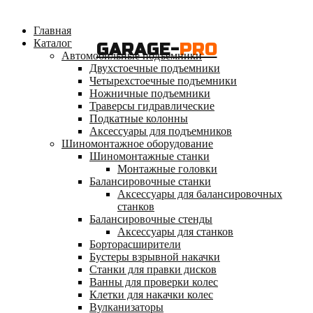
Главная
Каталог
GARAGE-
PRO
Автомобильные подъемники
Двухстоечные подъемники
Четырехстоечные подъемники
Ножничные подъемники
Траверсы гидравлические
Подкатные колонны
Аксессуары для подъемников
Шиномонтажное оборудование
Шиномонтажные станки
Монтажные головки
Балансировочные станки
Аксессуары для балансировочных
станков
Балансировочные стенды
Аксессуары для станков
Борторасширители
Бустеры взрывной накачки
Станки для правки дисков
Ванны для проверки колес
Клетки для накачки колес
Вулканизаторы