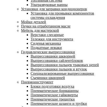
Топливная система
Ультразвуковые ванны
Установки для заправки кондиционеров
Установка для промывки компонентов
системы охлаждения
Мойки деталей
Печки на отработанном масле
Мебель для мастерской
Верстаки слесарные
Тележки для инструмента
Сиденья механика
Подкатные лежаки
Гидравлические выпрессовщики
Выпрессовщики шкворней
Выпрессовщики сайлентблоков
Выпрессовщики пальцев траковых цепей
Выпрессовщики пальцев и втулок
Специализированные выпрессовщики
Cъемники шкворней
Пневмоинструмент
Блоки подготовки воздуха
Пневматические бормашины
Пневматические гайковерты
Пневматические трещотки
Пневматические шланги и трубки