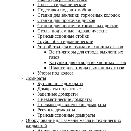
Прессы гидравлические
Подставки под автомобили
Станки для заклепки тормозных колодок
Станки для проточки дисков
Станки для проточки тормозных дисков
Столы подъемные гидравлические
Трансмиссионные стойки
Трубогибы гидравлические
Устройства для вытяжки выхлопных газов
Вентиляторы для отвода выхлопных
газов
Катушки для отвода выхлопных газов
Шланги для отвода выхлопных газов
Упоры под колеса
Домкраты
Бутылочные домкраты
Домкраты подкатные
Зацепные домкраты
Пневматические домкраты
Пневмогидравлические домкраты
Реечные домкраты
Трансмиссионные домкраты
Оборудование для замены масла и технических
жидкостей
Аппараты для промывки системы