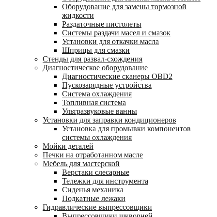
Оборудование для замены тормозной
жидкости
Раздаточные пистолеты
Системы раздачи масел и смазок
Установки для откачки масла
Шприцы для смазки
Стенды для развал-схождения
Диагностическое оборудование
Диагностические сканеры OBD2
Пускозарядные устройства
Система охлаждения
Топливная система
Ультразвуковые ванны
Установки для заправки кондиционеров
Установка для промывки компонентов
системы охлаждения
Мойки деталей
Печки на отработанном масле
Мебель для мастерской
Верстаки слесарные
Тележки для инструмента
Сиденья механика
Подкатные лежаки
Гидравлические выпрессовщики
Выпрессовщики шкворней