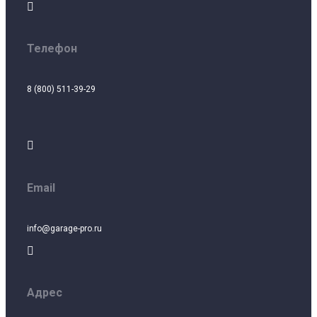

Телефон
8 (800) 511-39-29

Email
info@garage-pro.ru

Адрес