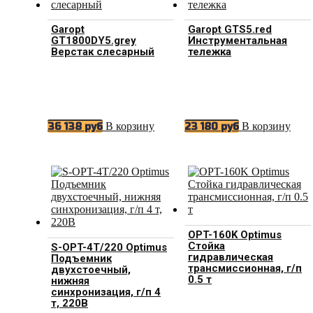
Garopt
Garopt GTS5.red
GT1800DY5.grey
Инструментальная
Верстак слесарный
тележка
В корзину
В корзину
36 138
руб
23 180
руб
OPT-160K Optimus
Стойка
S-OPT-4T/220 Optimus
гидравлическая
Подъемник
трансмиссионная, г/п
двухстоечный,
0.5 т
нижняя
синхронизация, г/п 4
т, 220В