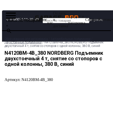
Оплата
О
Кредит и
GARAGE-
PRO
✆ 8 (800) 511-39-29
Главная
Каталог
и
Сервис
Контакт
✉ info@garage-pro.ru
Поиск по товарам...
нас
рассрочка
×
доставка
Оборудование для автосервиса
/
Автомобильные подъемники
/
Двухстоечные подъемники
/ N4120BM-4B_380 NORDBERG Подъемник
двухстоечный 4 т, снятие со стопоров с одной колонны, 380 В, синий
N4120BM-4B_380 NORDBERG Подъемник
двухстоечный 4 т, снятие со стопоров с
одной колонны, 380 В, синий
Артикул: N4120BM-4B_380