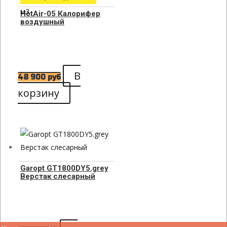
м3
HotAir-05 Калорифер
воздушный
В
48 900
руб
корзину
Garopt GT1800DY5.grey
Верстак слесарный