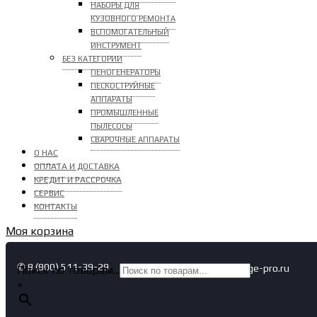
НАБОРЫ ДЛЯ
КУЗОВНОГО РЕМОНТА
ВСПОМОГАТЕЛЬНЫЙ
ИНСТРУМЕНТ
БЕЗ КАТЕГОРИИ
ПЕНОГЕНЕРАТОРЫ
ПЕСКОСТРУЙНЫЕ
АППАРАТЫ
ПРОМЫШЛЕННЫЕ
ПЫЛЕСОСЫ
СВАРОЧНЫЕ АППАРАТЫ
О НАС
ОПЛАТА И ДОСТАВКА
КРЕДИТ И РАССРОЧКА
СЕРВИС
КОНТАКТЫ
Моя корзина
✆ 8 (800) 511-39-29
✉ info@garage-pro.ru
Поиск по товарам...
×