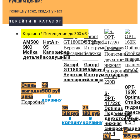
лучшим ценам!
Розница у всех, скидка у нас!
ПЕРЕЙТИ В КАТАЛОГ
Корзина 500 мм
Помещение до 300 м3
АМ500
HotAir-
ЭКО
05
Мойка
Калорифер
деталей
воздушный
Garopt
Garopt
GT1800DY5.grey
GTS5.red
Верстак
Инструментальная
слесарный
тележка
Очень
48
OPT-
выгодная
900
руб
160K
S-
В
цена
Optim
OPT-
КОРЗИНУ
Стойк
Подробнее
4T/220
гидра
36
23
Optimus
транс
Подъемник
138
руб
180
руб
г/п
двухстоечный,
В
В
0.5 т
нижняя
КОРЗИНУ
КОРЗИНУ
синхронизация
15
г/п 4
165
ру
147
т,