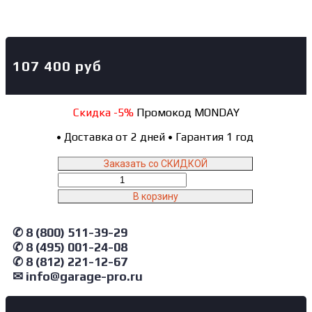
107 400
руб
Скидка -5%
Промокод MONDAY
•
Доставка от 2 дней
•
Гарантия 1 год
Заказать со СКИДКОЙ
Количество
товара
В корзину
N433BA
NORDBERG
✆ 8 (800) 511-39-29
Траверса
пневмогидравлическая
✆ 8 (495) 001-24-08
3.2
✆ 8 (812) 221-12-67
т
✉ info@garage-pro.ru
для
подъемника
4465B,