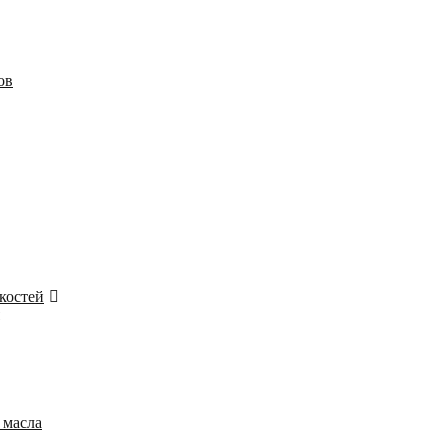
ов
костей
 масла