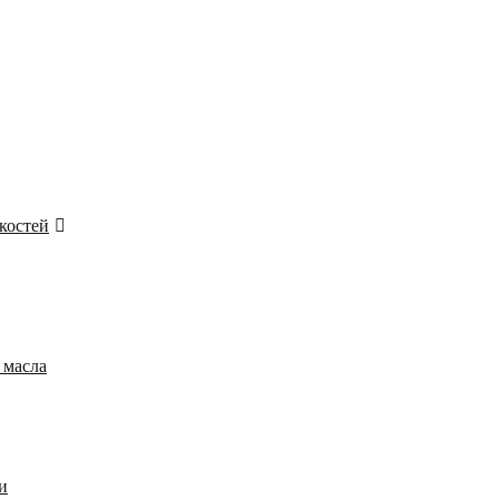
костей
 масла
и