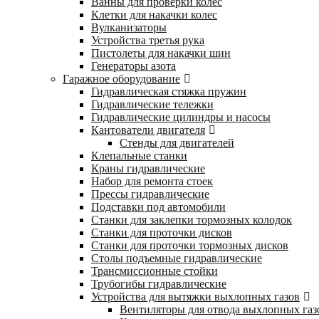
Ванны для проверки колес
Клетки для накачки колес
Вулканизаторы
Устройства третья рука
Пистолеты для накачки шин
Генераторы азота
Гаражное оборудование
Гидравлическая стяжка пружин
Гидравлические тележки
Гидравлические цилиндры и насосы
Кантователи двигателя
Стенды для двигателей
Клепальные станки
Краны гидравлические
Набор для ремонта стоек
Прессы гидравлические
Подставки под автомобили
Станки для заклепки тормозных колодок
Станки для проточки дисков
Станки для проточки тормозных дисков
Столы подъемные гидравлические
Трансмиссионные стойки
Трубогибы гидравлические
Устройства для вытяжки выхлопных газов
Вентиляторы для отвода выхлопных газ