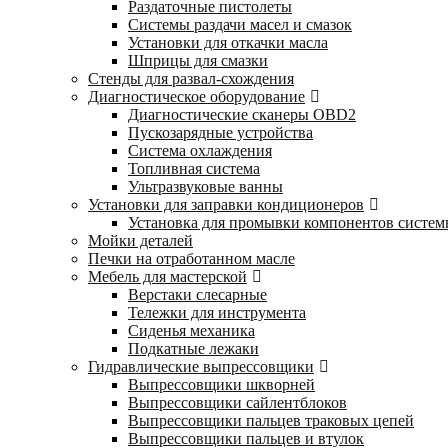
Раздаточные пистолеты
Системы раздачи масел и смазок
Установки для откачки масла
Шприцы для смазки
Стенды для развал-схождения
Диагностическое оборудование
Диагностические сканеры OBD2
Пускозарядные устройства
Система охлаждения
Топливная система
Ультразвуковые ванны
Установки для заправки кондиционеров
Установка для промывки компонентов систе
Мойки деталей
Печки на отработанном масле
Мебель для мастерской
Верстаки слесарные
Тележки для инструмента
Сиденья механика
Подкатные лежаки
Гидравлические выпрессовщики
Выпрессовщики шкворней
Выпрессовщики сайлентблоков
Выпрессовщики пальцев траковых цепей
Выпрессовщики пальцев и втулок