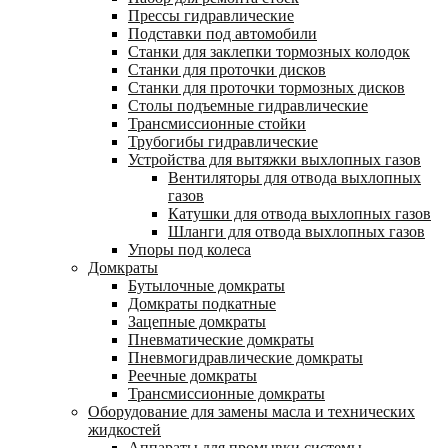
Прессы гидравлические
Подставки под автомобили
Станки для заклепки тормозных колодок
Станки для проточки дисков
Станки для проточки тормозных дисков
Столы подъемные гидравлические
Трансмиссионные стойки
Трубогибы гидравлические
Устройства для вытяжки выхлопных газов
Вентиляторы для отвода выхлопных
газов
Катушки для отвода выхлопных газов
Шланги для отвода выхлопных газов
Упоры под колеса
Домкраты
Бутылочные домкраты
Домкраты подкатные
Зацепные домкраты
Пневматические домкраты
Пневмогидравлические домкраты
Реечные домкраты
Трансмиссионные домкраты
Оборудование для замены масла и технических
жидкостей
Аппараты для промывки системы