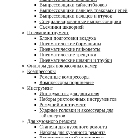
Выпрессовщики сайлентблоков
Выпрессовщики пальцев траковых цепей
Выпрессовщики пальцев и втулок
Специализированные выпрессовщики
Cъемники шкворней
Пневмоинструмент
Блоки подготовки воздуха
Пневматические бормашины
Пневматические гайковерты
Пневматические трещотки
Пневматические шланги и трубки
Фильтры для покрасочных камер
Компрессоры
Ременные компрессоры
Компрессоры поршневые
Инструмент
Инструменты для двигателя
Наборы рихтовочных инструментов
Режущий инструмент
Ударные головки и аксессуары для
гайковертов
Для кузовного ремонта
Стапели для кузовного ремонта
Наборы для кузовного ремонта
Вспомогательный инструмент