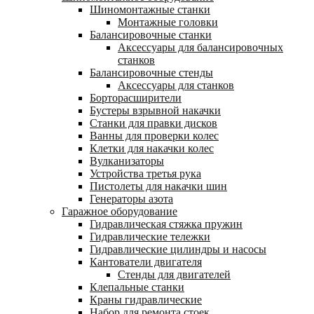
Шиномонтажные станки
Монтажные головки
Балансировочные станки
Аксессуары для балансировочных
станков
Балансировочные стенды
Аксессуары для станков
Борторасширители
Бустеры взрывной накачки
Станки для правки дисков
Ванны для проверки колес
Клетки для накачки колес
Вулканизаторы
Устройства третья рука
Пистолеты для накачки шин
Генераторы азота
Гаражное оборудование
Гидравлическая стяжка пружин
Гидравлические тележки
Гидравлические цилиндры и насосы
Кантователи двигателя
Стенды для двигателей
Клепальные станки
Краны гидравлические
Набор для ремонта стоек