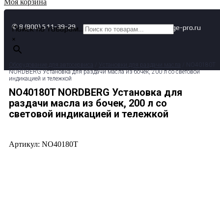
Моя корзина
✆ 8 (800) 511-39-29
✉ info@garage-pro.ru
Поиск по товарам...
×
Оборудование для автосервиса
/
Установки для раздачи масла
/ NO40180T
NORDBERG Установка для раздачи масла из бочек, 200 л со световой
индикацией и тележкой
NO40180T NORDBERG Установка для
раздачи масла из бочек, 200 л со
световой индикацией и тележкой
Артикул: NO40180T