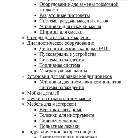
Оборудование для замены тормозной
жидкости
Раздаточные пистолеты
Системы раздачи масел и смазок
Установки для откачки масла
Шприцы для смазки
Стенды для развал-схождения
Диагностическое оборудование
Диагностические сканеры OBD2
Пускозарядные устройства
Система охлаждения
Топливная система
Ультразвуковые ванны
Установки для заправки кондиционеров
Установка для промывки компонентов
системы охлаждения
Мойки деталей
Печки на отработанном масле
Мебель для мастерской
Верстаки слесарные
Тележки для инструмента
Сиденья механика
Подкатные лежаки
Гидравлические выпрессовщики
Выпрессовщики шкворней