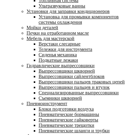
Топливная система
Ультразвуковые ванны
Установки для заправки кондиционеров
Установка для промывки компонентов
системы охлаждения
Мойки деталей
Печки на отработанном масле
Мебель для мастерской
Верстаки слесарные
Тележки для инструмента
Сиденья механика
Подкатные лежаки
Гидравлические выпрессовщики
Выпрессовщики шкворней
Выпрессовщики сайлентблоков
Выпрессовщики пальцев траковых цепей
Выпрессовщики пальцев и втулок
Специализированные выпрессовщики
Cъемники шкворней
Пневмоинструмент
Блоки подготовки воздуха
Пневматические бормашины
Пневматические гайковерты
Пневматические трещотки
Пневматические шланги и трубки