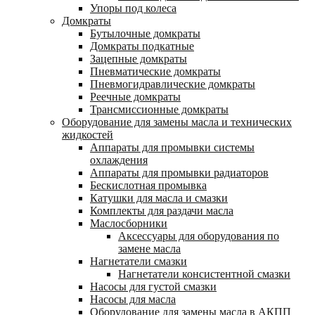
Упоры под колеса
Домкраты
Бутылочные домкраты
Домкраты подкатные
Зацепные домкраты
Пневматические домкраты
Пневмогидравлические домкраты
Реечные домкраты
Трансмиссионные домкраты
Оборудование для замены масла и технических
жидкостей
Аппараты для промывки системы
охлаждения
Аппараты для промывки радиаторов
Бескислотная промывка
Катушки для масла и смазки
Комплекты для раздачи масла
Маслосборники
Аксессуары для оборудования по
замене масла
Нагнетатели смазки
Нагнетатели консистентной смазки
Насосы для густой смазки
Насосы для масла
Оборудование для замены масла в АКПП