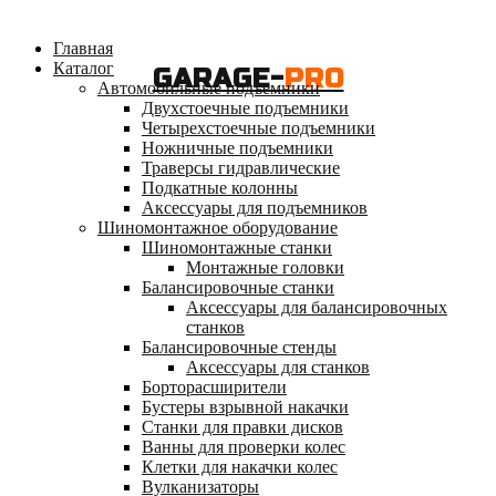
Главная
Каталог
GARAGE-
PRO
Автомобильные подъемники
Двухстоечные подъемники
Четырехстоечные подъемники
Ножничные подъемники
Траверсы гидравлические
Подкатные колонны
Аксессуары для подъемников
Шиномонтажное оборудование
Шиномонтажные станки
Монтажные головки
Балансировочные станки
Аксессуары для балансировочных
станков
Балансировочные стенды
Аксессуары для станков
Борторасширители
Бустеры взрывной накачки
Станки для правки дисков
Ванны для проверки колес
Клетки для накачки колес
Вулканизаторы