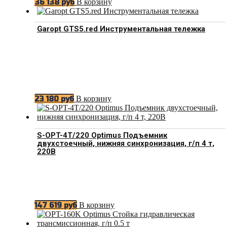
В корзину
36 138
руб
Garopt GTS5.red Инструментальная тележка
В корзину
23 180
руб
S-OPT-4T/220 Optimus Подъемник
двухстоечный, нижняя синхронизация, г/п 4 т,
220В
В корзину
147 619
руб