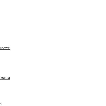
костей
 масла
и