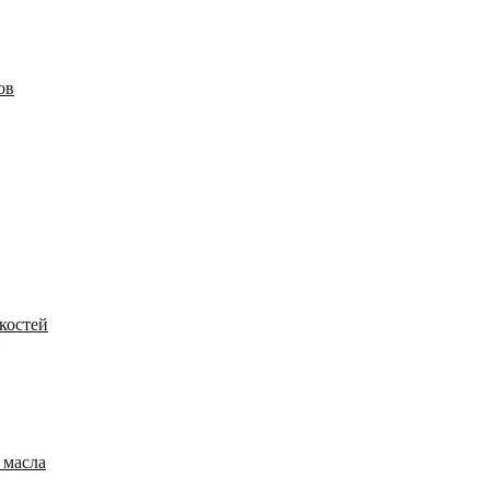
ов
костей
 масла