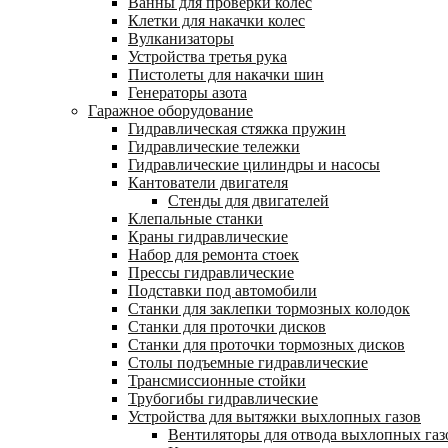
Ванны для проверки колес
Клетки для накачки колес
Вулканизаторы
Устройства третья рука
Пистолеты для накачки шин
Генераторы азота
Гаражное оборудование
Гидравлическая стяжка пружин
Гидравлические тележки
Гидравлические цилиндры и насосы
Кантователи двигателя
Стенды для двигателей
Клепальные станки
Краны гидравлические
Набор для ремонта стоек
Прессы гидравлические
Подставки под автомобили
Станки для заклепки тормозных колодок
Станки для проточки дисков
Станки для проточки тормозных дисков
Столы подъемные гидравлические
Трансмиссионные стойки
Трубогибы гидравлические
Устройства для вытяжки выхлопных газов
Вентиляторы для отвода выхлопных газ