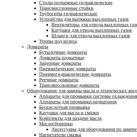
Столы подъемные гидравлические
Трансмиссионные стойки
Трубогибы гидравлические
Устройства для вытяжки выхлопных газов
Вентиляторы для отвода выхлопных газ
Катушки для отвода выхлопных газов
Шланги для отвода выхлопных газов
Упоры под колеса
Домкраты
Бутылочные домкраты
Домкраты подкатные
Зацепные домкраты
Пневматические домкраты
Пневмогидравлические домкраты
Реечные домкраты
Трансмиссионные домкраты
Оборудование для замены масла и технических жид
Аппараты для промывки системы охлаждения
Аппараты для промывки радиаторов
Бескислотная промывка
Катушки для масла и смазки
Комплекты для раздачи масла
Маслосборники
Аксессуары для оборудования по замене
Нагнетатели смазки