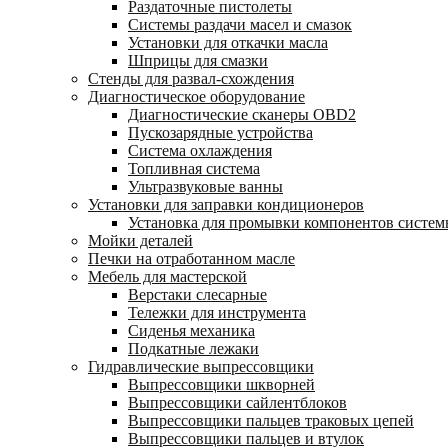
Раздаточные пистолеты
Системы раздачи масел и смазок
Установки для откачки масла
Шприцы для смазки
Стенды для развал-схождения
Диагностическое оборудование
Диагностические сканеры OBD2
Пускозарядные устройства
Система охлаждения
Топливная система
Ультразвуковые ванны
Установки для заправки кондиционеров
Установка для промывки компонентов систе
Мойки деталей
Печки на отработанном масле
Мебель для мастерской
Верстаки слесарные
Тележки для инструмента
Сиденья механика
Подкатные лежаки
Гидравлические выпрессовщики
Выпрессовщики шкворней
Выпрессовщики сайлентблоков
Выпрессовщики пальцев траковых цепей
Выпрессовщики пальцев и втулок