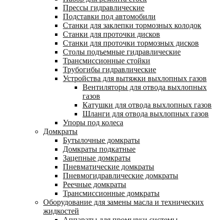
Прессы гидравлические
Подставки под автомобили
Станки для заклепки тормозных колодок
Станки для проточки дисков
Станки для проточки тормозных дисков
Столы подъемные гидравлические
Трансмиссионные стойки
Трубогибы гидравлические
Устройства для вытяжки выхлопных газов
Вентиляторы для отвода выхлопных
газов
Катушки для отвода выхлопных газов
Шланги для отвода выхлопных газов
Упоры под колеса
Домкраты
Бутылочные домкраты
Домкраты подкатные
Зацепные домкраты
Пневматические домкраты
Пневмогидравлические домкраты
Реечные домкраты
Трансмиссионные домкраты
Оборудование для замены масла и технических
жидкостей
Аппараты для промывки системы