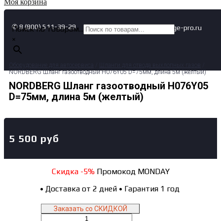
Моя корзина
✆ 8 (800) 511-39-29
✉ info@garage-pro.ru
Поиск по товарам...
×
Оборудование для автосервиса
/
Шланги для отвода выхлопных газов
/
NORDBERG Шланг газоотводный H076Y05 D=75мм, длина 5м (желтый)
NORDBERG Шланг газоотводный H076Y05
D=75мм, длина 5м (желтый)
5 500
руб
Скидка -5%
Промокод MONDAY
•
Доставка от 2 дней
•
Гарантия 1 год
Заказать со СКИДКОЙ
Количество