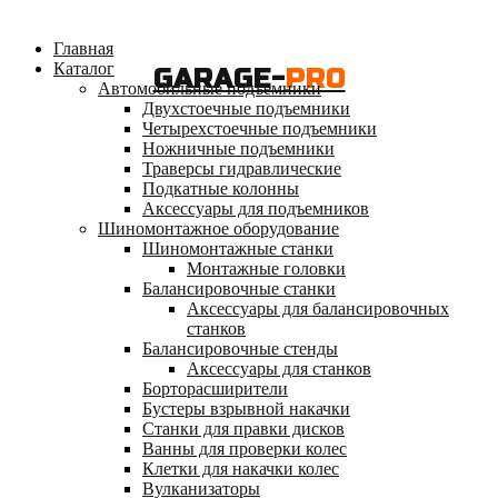
Главная
Каталог
GARAGE-
PRO
Автомобильные подъемники
Двухстоечные подъемники
Четырехстоечные подъемники
Ножничные подъемники
Траверсы гидравлические
Подкатные колонны
Аксессуары для подъемников
Шиномонтажное оборудование
Шиномонтажные станки
Монтажные головки
Балансировочные станки
Аксессуары для балансировочных
станков
Балансировочные стенды
Аксессуары для станков
Борторасширители
Бустеры взрывной накачки
Станки для правки дисков
Ванны для проверки колес
Клетки для накачки колес
Вулканизаторы