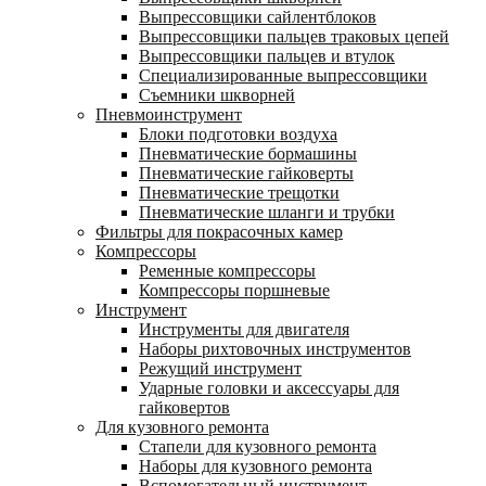
Выпрессовщики сайлентблоков
Выпрессовщики пальцев траковых цепей
Выпрессовщики пальцев и втулок
Специализированные выпрессовщики
Cъемники шкворней
Пневмоинструмент
Блоки подготовки воздуха
Пневматические бормашины
Пневматические гайковерты
Пневматические трещотки
Пневматические шланги и трубки
Фильтры для покрасочных камер
Компрессоры
Ременные компрессоры
Компрессоры поршневые
Инструмент
Инструменты для двигателя
Наборы рихтовочных инструментов
Режущий инструмент
Ударные головки и аксессуары для
гайковертов
Для кузовного ремонта
Стапели для кузовного ремонта
Наборы для кузовного ремонта
Вспомогательный инструмент