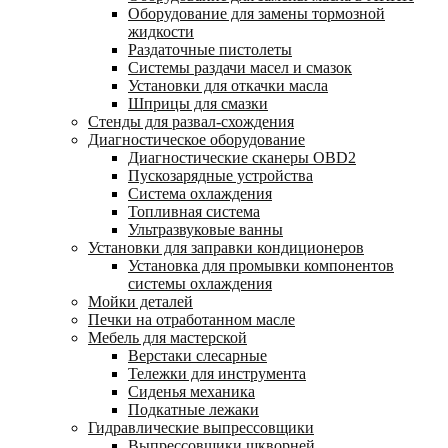
Оборудование для замены тормозной
жидкости
Раздаточные пистолеты
Системы раздачи масел и смазок
Установки для откачки масла
Шприцы для смазки
Стенды для развал-схождения
Диагностическое оборудование
Диагностические сканеры OBD2
Пускозарядные устройства
Система охлаждения
Топливная система
Ультразвуковые ванны
Установки для заправки кондиционеров
Установка для промывки компонентов
системы охлаждения
Мойки деталей
Печки на отработанном масле
Мебель для мастерской
Верстаки слесарные
Тележки для инструмента
Сиденья механика
Подкатные лежаки
Гидравлические выпрессовщики
Выпрессовщики шкворней