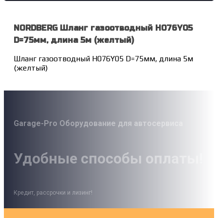
NORDBERG Шланг газоотводный H076Y05
D=75мм, длина 5м (желтый)
Шланг газоотводный H076Y05 D=75мм, длина 5м
(желтый)
Garage-Pro Оборудование для автосервиса
Удобные способы оплаты!
Кредит, рассрочки и лизинг!