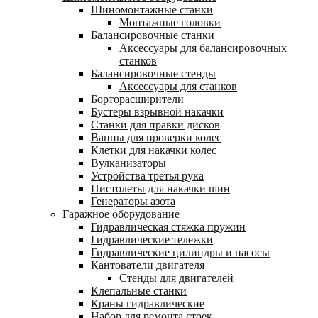
Шиномонтажные станки
Монтажные головки
Балансировочные станки
Аксессуары для балансировочных
станков
Балансировочные стенды
Аксессуары для станков
Борторасширители
Бустеры взрывной накачки
Станки для правки дисков
Ванны для проверки колес
Клетки для накачки колес
Вулканизаторы
Устройства третья рука
Пистолеты для накачки шин
Генераторы азота
Гаражное оборудование
Гидравлическая стяжка пружин
Гидравлические тележки
Гидравлические цилиндры и насосы
Кантователи двигателя
Стенды для двигателей
Клепальные станки
Краны гидравлические
Набор для ремонта стоек