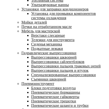
Топливная система
Ультразвуковые ванны
Установки для заправки кондиционеров
Установка для промывки компонентов
системы охлаждения
Мойки деталей
Печки на отработанном масле
Мебель для мастерской
Верстаки слесарные
Тележки для инструмента
Сиденья механика
Подкатные лежаки
Гидравлические выпрессовщики
Выпрессовщики шкворней
Выпрессовщики сайлентблоков
Выпрессовщики пальцев траковых цепей
Выпрессовщики пальцев и втулок
Специализированные выпрессовщики
Cъемники шкворней
Пневмоинструмент
Блоки подготовки воздуха
Пневматические бормашины
Пневматические гайковерты
Пневматические трещотки
Пневматические шланги и трубки