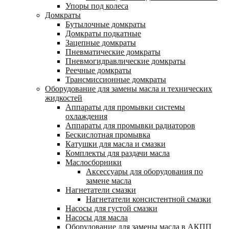
Упоры под колеса
Домкраты
Бутылочные домкраты
Домкраты подкатные
Зацепные домкраты
Пневматические домкраты
Пневмогидравлические домкраты
Реечные домкраты
Трансмиссионные домкраты
Оборудование для замены масла и технических
жидкостей
Аппараты для промывки системы
охлаждения
Аппараты для промывки радиаторов
Бескислотная промывка
Катушки для масла и смазки
Комплекты для раздачи масла
Маслосборники
Аксессуары для оборудования по
замене масла
Нагнетатели смазки
Нагнетатели консистентной смазки
Насосы для густой смазки
Насосы для масла
Оборудование для замены масла в АКПП