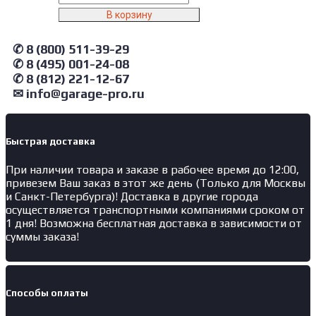
товара
В корзину
NORDBERG
Шланг
✆ 8 (800) 511-39-29
газоотводный
H076Y05
✆ 8 (495) 001-24-08
D=75мм,
✆ 8 (812) 221-12-67
длина
✉ info@garage-pro.ru
5м
(желтый)
Быстрая доставка
При наличии товара и заказе в рабочее время до 12:00,
привезем Ваш заказ в этот же день (Только для Москвы
и Санкт-Петербурга)! Доставка в другие города
осуществляется транспортными компаниями сроком от
1 дня! Возможна бесплатная доставка в зависимости от
суммы заказа!
Способы оплаты