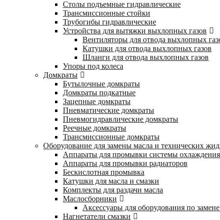
Столы подъемные гидравлические
Трансмиссионные стойки
Трубогибы гидравлические
Устройства для вытяжки выхлопных газов
Вентиляторы для отвода выхлопных газ
Катушки для отвода выхлопных газов
Шланги для отвода выхлопных газов
Упоры под колеса
Домкраты
Бутылочные домкраты
Домкраты подкатные
Зацепные домкраты
Пневматические домкраты
Пневмогидравлические домкраты
Реечные домкраты
Трансмиссионные домкраты
Оборудование для замены масла и технических жид
Аппараты для промывки системы охлаждения
Аппараты для промывки радиаторов
Бескислотная промывка
Катушки для масла и смазки
Комплекты для раздачи масла
Маслосборники
Аксессуары для оборудования по замене
Нагнетатели смазки