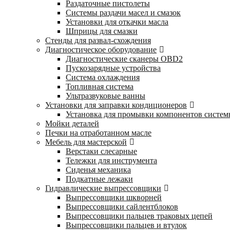
Раздаточные пистолеты
Системы раздачи масел и смазок
Установки для откачки масла
Шприцы для смазки
Стенды для развал-схождения
Диагностическое оборудование
Диагностические сканеры OBD2
Пускозарядные устройства
Система охлаждения
Топливная система
Ультразвуковые ванны
Установки для заправки кондиционеров
Установка для промывки компонентов систе
Мойки деталей
Печки на отработанном масле
Мебель для мастерской
Верстаки слесарные
Тележки для инструмента
Сиденья механика
Подкатные лежаки
Гидравлические выпрессовщики
Выпрессовщики шкворней
Выпрессовщики сайлентблоков
Выпрессовщики пальцев траковых цепей
Выпрессовщики пальцев и втулок