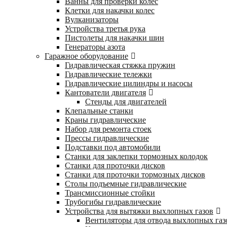
Ванны для проверки колес
Клетки для накачки колес
Вулканизаторы
Устройства третья рука
Пистолеты для накачки шин
Генераторы азота
Гаражное оборудование
Гидравлическая стяжка пружин
Гидравлические тележки
Гидравлические цилиндры и насосы
Кантователи двигателя
Стенды для двигателей
Клепальные станки
Краны гидравлические
Набор для ремонта стоек
Прессы гидравлические
Подставки под автомобили
Станки для заклепки тормозных колодок
Станки для проточки дисков
Станки для проточки тормозных дисков
Столы подъемные гидравлические
Трансмиссионные стойки
Трубогибы гидравлические
Устройства для вытяжки выхлопных газов
Вентиляторы для отвода выхлопных газ