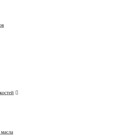
ов
костей
 масла