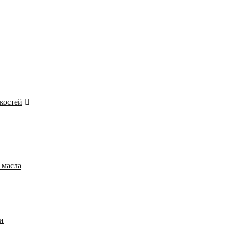
костей
 масла
и