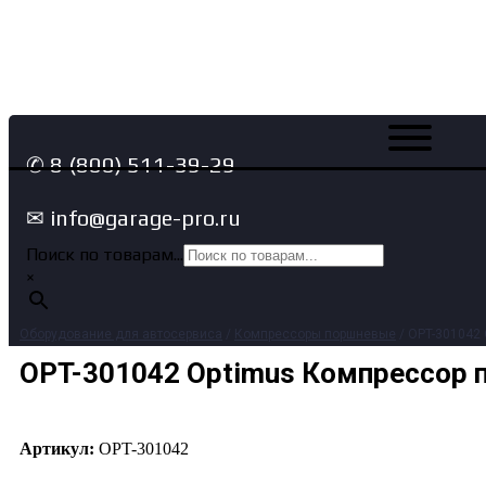
✆ 8 (800) 511-39-29
✉ info@garage-pro.ru
Поиск по товарам...
×
Оборудование для автосервиса
/
Компрессоры поршневые
/ OPT-301042 
OPT-301042 Optimus Компрессор по
Артикул:
OPT-301042