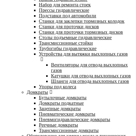
Набор для ремонта стоек
Прессы гидравлические
Подставки под автомобили
Станки для заклепки тормозных колодок
Станки для проточки дисков
Станки для проточки тормозных дисков
Столы подъемные гидравлические
Трансмиссионные стойки
Трубогибы гидравлические
Устройства для вытяжки выхлопных газов
Вентиляторы для отвода выхлопных
газов
Катушки для отвода выхлопных газов
Шланги для отвода выхлопных газов
Упоры под колеса
Домкраты
Бутылочные домкраты
Домкраты подкатные
Зацепные домкраты
Пневматические домкраты
Пневмогидравлические домкраты
Реечные домкраты
Трансмиссионные домкраты
Оборудование для замены масла и технических