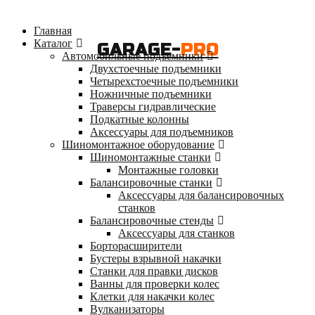
Главная
Каталог
GARAGE-
PRO
Автомобильные подъемники
Двухстоечные подъемники
Четырехстоечные подъемники
Ножничные подъемники
Траверсы гидравлические
Подкатные колонны
Аксессуары для подъемников
Шиномонтажное оборудование
Шиномонтажные станки
Монтажные головки
Балансировочные станки
Аксессуары для балансировочных
станков
Балансировочные стенды
Аксессуары для станков
Борторасширители
Бустеры взрывной накачки
Станки для правки дисков
Ванны для проверки колес
Клетки для накачки колес
Вулканизаторы