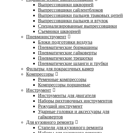
Выпрессовщики шкворней
Выпрессовщики сайлентблоков
Выпрессовщики пальцев траковых цепей
Выпрессовщики пальцев и втулок
Специализированные выпрессовщики
Cъемники шкворней
Пневмоинструмент
Блоки подготовки воздуха
Пневматические бормашины
Пневматические гайковерты
Пневматические трещотки
Пневматические шланги и трубки
Фильтры для покрасочных камер
Компрессоры
Ременные компрессоры
Компрессоры поршневые
Инструмент
Инструменты для двигателя
Наборы рихтовочных инструментов
Режущий инструмент
Ударные головки и аксессуары для
гайковертов
Для кузовного ремонта
Стапели для кузовного ремонта
Наборы для кузовного ремонта