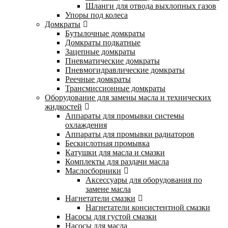
Шланги для отвода выхлопных газов
Упоры под колеса
Домкраты
Бутылочные домкраты
Домкраты подкатные
Зацепные домкраты
Пневматические домкраты
Пневмогидравлические домкраты
Реечные домкраты
Трансмиссионные домкраты
Оборудование для замены масла и технических
жидкостей
Аппараты для промывки системы
охлаждения
Аппараты для промывки радиаторов
Бескислотная промывка
Катушки для масла и смазки
Комплекты для раздачи масла
Маслосборники
Аксессуары для оборудования по
замене масла
Нагнетатели смазки
Нагнетатели консистентной смазки
Насосы для густой смазки
Насосы для масла