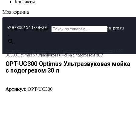
Контакты
Моя корзина
✆ 8 (800) 511-39-29
✉ info@garage-pro.ru
Поиск по товарам...
×
Оборудование для автосервиса
/
Диагностическое оборудование
/ OPT-
UC300 Optimus Ультразвуковая мойка с подогревом 30 л
OPT-UC300 Optimus Ультразвуковая мойка
с подогревом 30 л
Артикул:
OPT-UC300