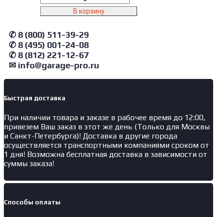
товара
В корзину
OPT-
UC300
✆ 8 (800) 511-39-29
Optimus
✆ 8 (495) 001-24-08
Ультразвуковая
мойка
✆ 8 (812) 221-12-67
с
✉ info@garage-pro.ru
подогревом
30
л
Быстрая доставка
При наличии товара и заказе в рабочее время до 12:00,
привезем Ваш заказ в этот же день (Только для Москвы
и Санкт-Петербурга)! Доставка в другие города
осуществляется транспортными компаниями сроком от
1 дня! Возможна бесплатная доставка в зависимости от
суммы заказа!
Способы оплаты