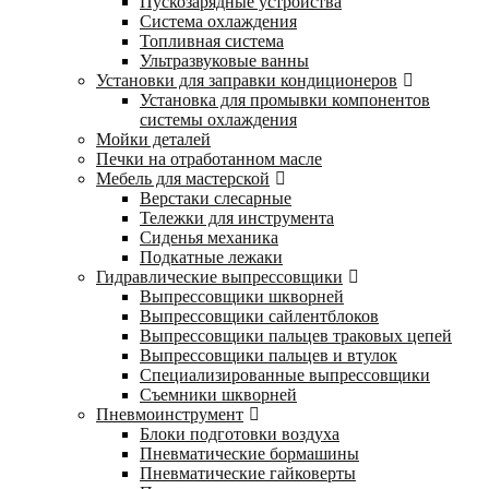
Пускозарядные устройства
Система охлаждения
Топливная система
Ультразвуковые ванны
Установки для заправки кондиционеров
Установка для промывки компонентов
системы охлаждения
Мойки деталей
Печки на отработанном масле
Мебель для мастерской
Верстаки слесарные
Тележки для инструмента
Сиденья механика
Подкатные лежаки
Гидравлические выпрессовщики
Выпрессовщики шкворней
Выпрессовщики сайлентблоков
Выпрессовщики пальцев траковых цепей
Выпрессовщики пальцев и втулок
Специализированные выпрессовщики
Cъемники шкворней
Пневмоинструмент
Блоки подготовки воздуха
Пневматические бормашины
Пневматические гайковерты