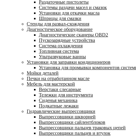
Раздаточные пистолеты
Системы раздачи масел и смазок
Установки для откачки масла
Шприцы для смазки
Стенды для развал-схождения
Диагностическое оборудование
Диагностические сканеры OBD2
Пускозарядные устройства
Система охлаждения
Топливная система
Ультразвуковые ванны
Установки для заправки кондиционеров
Установка для промывки компонентов систе
Мойки деталей
Печки на отработанном масле
Мебель для мастерской
Верстаки слесарные
Тележки для инструмента
Сиденья механика
Подкатные лежаки
Гидравлические выпрессовщики
Выпрессовщики шкворней
Выпрессовщики сайлентблоков
Выпрессовщики пальцев траковых цепей
Выпрессовщики пальцев и втулок