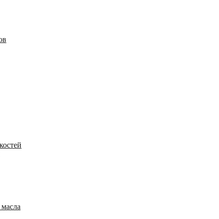
ов
костей
 масла