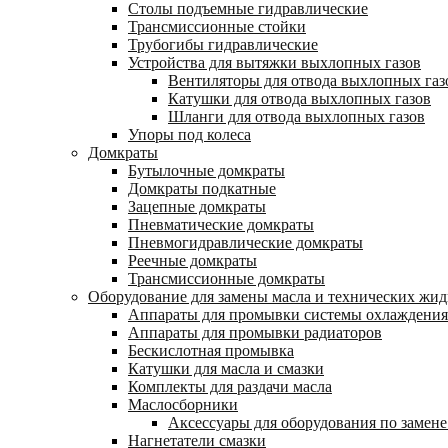
Столы подъемные гидравлические
Трансмиссионные стойки
Трубогибы гидравлические
Устройства для вытяжки выхлопных газов
Вентиляторы для отвода выхлопных газ
Катушки для отвода выхлопных газов
Шланги для отвода выхлопных газов
Упоры под колеса
Домкраты
Бутылочные домкраты
Домкраты подкатные
Зацепные домкраты
Пневматические домкраты
Пневмогидравлические домкраты
Реечные домкраты
Трансмиссионные домкраты
Оборудование для замены масла и технических жид
Аппараты для промывки системы охлаждения
Аппараты для промывки радиаторов
Бескислотная промывка
Катушки для масла и смазки
Комплекты для раздачи масла
Маслосборники
Аксессуары для оборудования по замене
Нагнетатели смазки