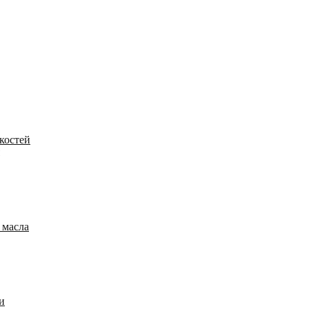
костей
 масла
и