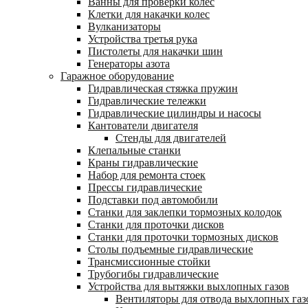
Ванны для проверки колес
Клетки для накачки колес
Вулканизаторы
Устройства третья рука
Пистолеты для накачки шин
Генераторы азота
Гаражное оборудование
Гидравлическая стяжка пружин
Гидравлические тележки
Гидравлические цилиндры и насосы
Кантователи двигателя
Стенды для двигателей
Клепальные станки
Краны гидравлические
Набор для ремонта стоек
Прессы гидравлические
Подставки под автомобили
Станки для заклепки тормозных колодок
Станки для проточки дисков
Станки для проточки тормозных дисков
Столы подъемные гидравлические
Трансмиссионные стойки
Трубогибы гидравлические
Устройства для вытяжки выхлопных газов
Вентиляторы для отвода выхлопных газ