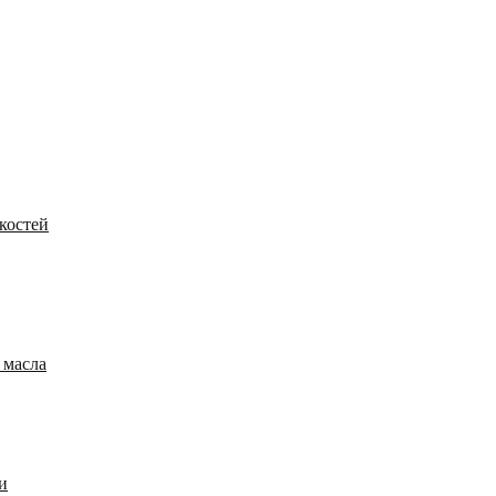
костей
 масла
и