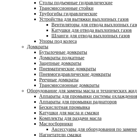
Столы подъемные гидравлические
Трансмиссионные стойки
Трубогибы гидравлические
Устройства для вытяжки выхлопных газов
Вентиляторы для отвода выхлопных газ
Катушки для отвода выхлопных газов
Шланги для отвода выхлопных газов
Упоры под колеса
Домкраты
Бутылочные домкраты
Домкраты подкатные
Зацепные домкраты
Пневматические домкраты
Пневмогидравлические домкраты
Реечные домкраты
Трансмиссионные домкраты
Оборудование для замены масла и технических жид
Аппараты для промывки системы охлаждения
Аппараты для промывки радиаторов
Бескислотная промывка
Катушки для масла и смазки
Комплекты для раздачи масла
Маслосборники
Аксессуары для оборудования по замене
Нагнетатели смазки