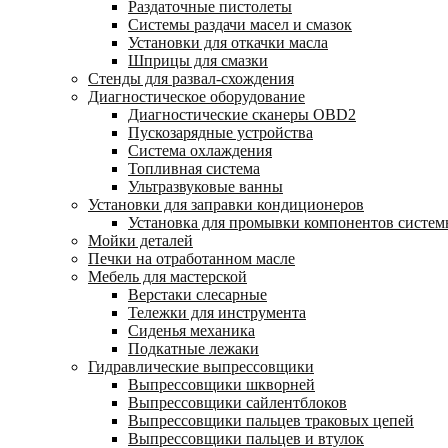
Раздаточные пистолеты
Системы раздачи масел и смазок
Установки для откачки масла
Шприцы для смазки
Стенды для развал-схождения
Диагностическое оборудование
Диагностические сканеры OBD2
Пускозарядные устройства
Система охлаждения
Топливная система
Ультразвуковые ванны
Установки для заправки кондиционеров
Установка для промывки компонентов систе
Мойки деталей
Печки на отработанном масле
Мебель для мастерской
Верстаки слесарные
Тележки для инструмента
Сиденья механика
Подкатные лежаки
Гидравлические выпрессовщики
Выпрессовщики шкворней
Выпрессовщики сайлентблоков
Выпрессовщики пальцев траковых цепей
Выпрессовщики пальцев и втулок