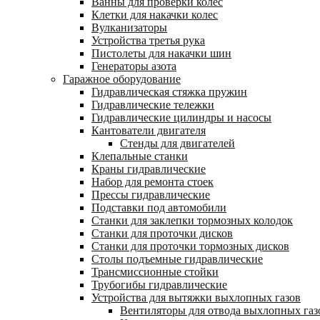
Ванны для проверки колес
Клетки для накачки колес
Вулканизаторы
Устройства третья рука
Пистолеты для накачки шин
Генераторы азота
Гаражное оборудование
Гидравлическая стяжка пружин
Гидравлические тележки
Гидравлические цилиндры и насосы
Кантователи двигателя
Стенды для двигателей
Клепальные станки
Краны гидравлические
Набор для ремонта стоек
Прессы гидравлические
Подставки под автомобили
Станки для заклепки тормозных колодок
Станки для проточки дисков
Станки для проточки тормозных дисков
Столы подъемные гидравлические
Трансмиссионные стойки
Трубогибы гидравлические
Устройства для вытяжки выхлопных газов
Вентиляторы для отвода выхлопных газ