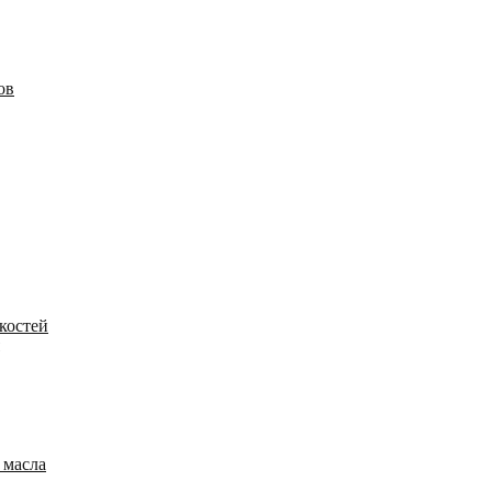
ов
костей
 масла