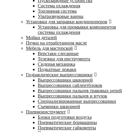
Пускозарядные устройства
Система охлаждения
Топливная система
Ультразвуковые ванны
Установки для заправки кондиционеров
Установка для промывки компонентов
системы охлаждения
Мойки деталей
Печки на отработанном масле
Мебель для мастерской
Верстаки слесарные
Тележки для инструмента
Сиденья механика
Подкатные лежаки
Гидравлические выпрессовщики
Выпрессовщики шкворней
Выпрессовщики сайлентблоков
Выпрессовщики пальцев траковых цепей
Выпрессовщики пальцев и втулок
Специализированные выпрессовщики
Cъемники шкворней
Пневмоинструмент
Блоки подготовки воздуха
Пневматические бормашины
Пневматические гайковерты