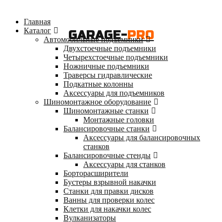
Главная
Каталог
GARAGE-
PRO
Автомобильные подъемники
Двухстоечные подъемники
Четырехстоечные подъемники
Ножничные подъемники
Траверсы гидравлические
Подкатные колонны
Аксессуары для подъемников
Шиномонтажное оборудование
Шиномонтажные станки
Монтажные головки
Балансировочные станки
Аксессуары для балансировочных
станков
Балансировочные стенды
Аксессуары для станков
Борторасширители
Бустеры взрывной накачки
Станки для правки дисков
Ванны для проверки колес
Клетки для накачки колес
Вулканизаторы