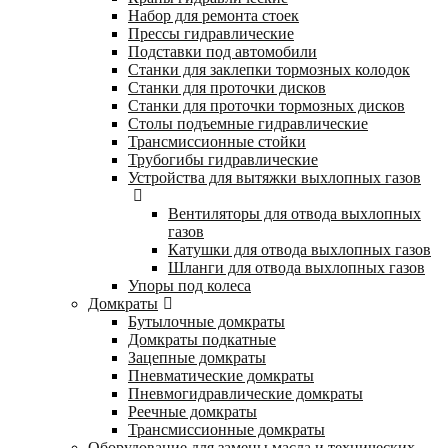
Набор для ремонта стоек
Прессы гидравлические
Подставки под автомобили
Станки для заклепки тормозных колодок
Станки для проточки дисков
Станки для проточки тормозных дисков
Столы подъемные гидравлические
Трансмиссионные стойки
Трубогибы гидравлические
Устройства для вытяжки выхлопных газов
Вентиляторы для отвода выхлопных
газов
Катушки для отвода выхлопных газов
Шланги для отвода выхлопных газов
Упоры под колеса
Домкраты
Бутылочные домкраты
Домкраты подкатные
Зацепные домкраты
Пневматические домкраты
Пневмогидравлические домкраты
Реечные домкраты
Трансмиссионные домкраты
Оборудование для замены масла и технических