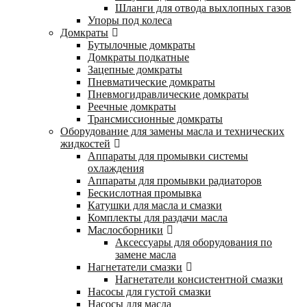
Шланги для отвода выхлопных газов
Упоры под колеса
Домкраты
Бутылочные домкраты
Домкраты подкатные
Зацепные домкраты
Пневматические домкраты
Пневмогидравлические домкраты
Реечные домкраты
Трансмиссионные домкраты
Оборудование для замены масла и технических
жидкостей
Аппараты для промывки системы
охлаждения
Аппараты для промывки радиаторов
Бескислотная промывка
Катушки для масла и смазки
Комплекты для раздачи масла
Маслосборники
Аксессуары для оборудования по
замене масла
Нагнетатели смазки
Нагнетатели консистентной смазки
Насосы для густой смазки
Насосы для масла