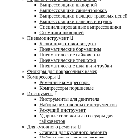
Выпрессовщики шкворней
Выпрессовщики сайлентблоков
Выпрессовщики пальцев траковых цепей
Выпрессовщики пальцев и втулок
Специализированные выпрессовщики
Cъемники шкворней
Пневмоинструмент
Блоки подготовки воздуха
Пневматические бормашины
Пневматические гайковерты
Пневматические трещотки
Пневматические шланги и трубки
Фильтры для покрасочных камер
Компрессоры
Ременные компрессоры
Компрессоры поршневые
Инструмент
Инструменты для двигателя
Наборы рихтовочных инструментов
Режущий инструмент
Ударные головки и аксессуары для
гайковертов
Для кузовного ремонта
Стапели для кузовного ремонта
Наборы для кузовного ремонта