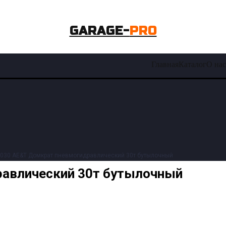
GARAGE-
PRO
Главная
Каталог
О нас
1030 AE&T Домкрат пневмогидравлический 30т бутылочный
равлический 30т бутылочный