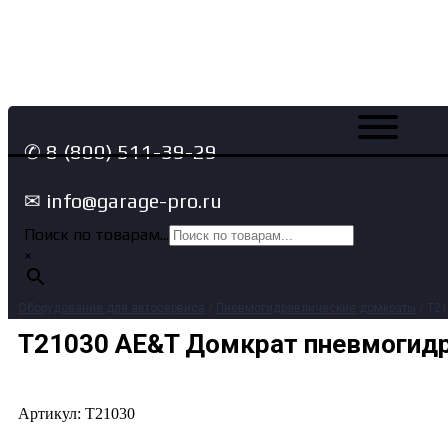
✆ 8 (800) 511-39-29
✉ info@garage-pro.ru
Поиск по товарам...
×
Оборудование для автосервиса
/
Пневмогидравлические домкраты
/ T2
T21030 AE&T Домкрат пневмогид
Артикул: T21030