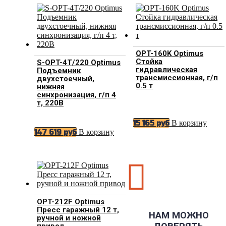
OPT-160K Optimus
Стойка
S-OPT-4T/220 Optimus
гидравлическая
Подъемник
трансмиссионная, г/п
двухстоечный,
0.5 т
нижняя
синхронизация, г/п 4
т, 220В
В корзину
15 165
руб
В корзину
147 619
руб

OPT-212F Optimus
Пресс гаражный 12 т,
НАМ МОЖНО
ручной и ножной
привод