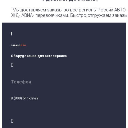
Мы доставляем заказы во все регионы России АВТО-
ЖД- АВИА- перевозчиками. Быстро отгружаем заказы
I
GARAGE
-PRO
Оборудование для автосервиса

Телефон
8 (800) 511-39-29
