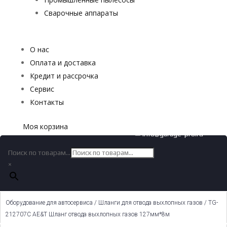
Сварочные аппараты
О нас
Оплата и доставка
Кредит и рассрочка
Сервис
Контакты
Моя корзина
✉ info@garage-pro.ru
Поиск по товарам...
×
Оборудование для автосервиса
/
Шланги для отвода выхлопных газов
/ TG-
212707C AE&T Шланг отвода выхлопных газов 127мм*8м