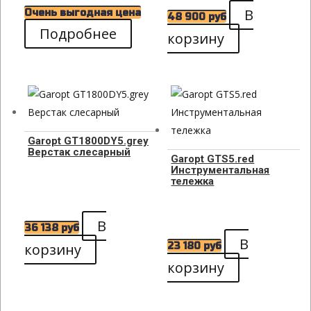
В
Очень выгодная цена
48 900
руб
Подробнее
корзину
Garopt GT1800DY5.grey
Верстак слесарный
Garopt GTS5.red
Инструментальная
тележка
В
36 138
руб
В
корзину
23 180
руб
корзину