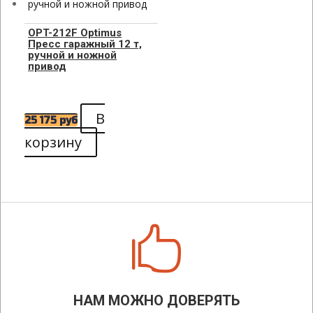
OPT-212F Optimus
Пресс гаражный 12 т,
ручной и ножной
привод
В
25 175
руб
корзину

НАМ МОЖНО ДОВЕРЯТЬ