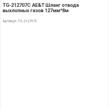
TG-212707C AE&T Шланг отвода
выхлопных газов 127мм*8м
Артикул: TG-212707C