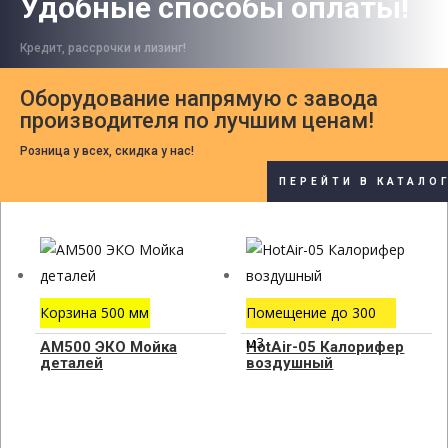
Удобные способы оплаты!
Кредит, рассрочки и лизинг!
Оборудование напрямую с завода
производителя по лучшим ценам!
Розница у всех, скидка у нас!
ПЕРЕЙТИ В КАТАЛО
Корзина 500 мм
Помещение до 300
м3
АМ500 ЭКО Мойка
HotAir-05 Калорифер
деталей
воздушный