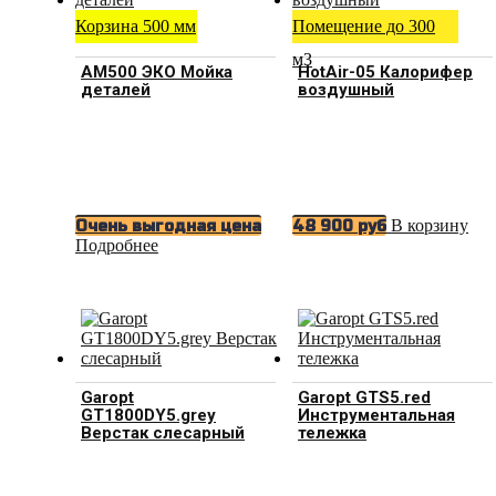
Корзина 500 мм
Помещение до 300
м3
АМ500 ЭКО Мойка
HotAir-05 Калорифер
деталей
воздушный
В корзину
Очень выгодная цена
48 900
руб
Подробнее
Garopt
Garopt GTS5.red
GT1800DY5.grey
Инструментальная
Верстак слесарный
тележка