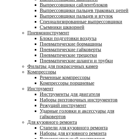
Выпрессовщики сайлентблоков
Выпрессовщики пальцев траковых цепей
Выпрессовщики пальцев и втулок
Специализированные выпрессовщики
Cъемники шкворней
Пневмоинструмент
Блоки подготовки воздуха
Пневматические бормашины
Пневматические гайковерты
Пневматические трещотки
Пневматические шланги и трубки
Фильтры для покрасочных камер
Компрессоры
Ременные компрессоры
Компрессоры поршневые
Инструмент
Инструменты для двигателя
Наборы рихтовочных инструментов
Режущий инструмент
Ударные головки и аксессуары для
гайковертов
Для кузовного ремонта
Стапели для кузовного ремонта
Наборы для кузовного ремонта
Вспомогательный инструмент