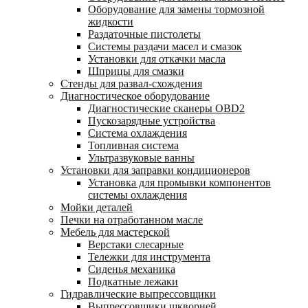
Оборудование для замены тормозной
жидкости
Раздаточные пистолеты
Системы раздачи масел и смазок
Установки для откачки масла
Шприцы для смазки
Стенды для развал-схождения
Диагностическое оборудование
Диагностические сканеры OBD2
Пускозарядные устройства
Система охлаждения
Топливная система
Ультразвуковые ванны
Установки для заправки кондиционеров
Установка для промывки компонентов
системы охлаждения
Мойки деталей
Печки на отработанном масле
Мебель для мастерской
Верстаки слесарные
Тележки для инструмента
Сиденья механика
Подкатные лежаки
Гидравлические выпрессовщики
Выпрессовщики шкворней