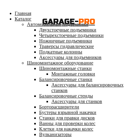
Главная
Каталог
GARAGE-
PRO
Автомобильные подъемники
Двухстоечные подъемники
Четырехстоечные подъемники
Ножничные подъемники
Траверсы гидравлические
Подкатные колонны
Аксессуары для подъемников
Шиномонтажное оборудование
Шиномонтажные станки
Монтажные головки
Балансировочные станки
Аксессуары для балансировочных
станков
Балансировочные стенды
Аксессуары для станков
Борторасширители
Бустеры взрывной накачки
Станки для правки дисков
Ванны для проверки колес
Клетки для накачки колес
Вулканизаторы