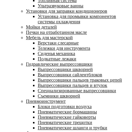
Топливная система
Ультразвуковые ванны
Установки для заправки кондиционеров
Установка для промывки компонентов
системы охлаждения
Мойки деталей
Печки на отработанном масле
Мебель для мастерской
Верстаки слесарные
Тележки для инструмента
Сиденья механика
Подкатные лежаки
Гидравлические выпрессовщики
Выпрессовщики шкворней
Выпрессовщики сайлентблоков
Выпрессовщики пальцев траковых цепей
Выпрессовщики пальцев и втулок
Специализированные выпрессовщики
Cъемники шкворней
Пневмоинструмент
Блоки подготовки воздуха
Пневматические бормашины
Пневматические гайковерты
Пневматические трещотки
Пневматические шланги и трубки