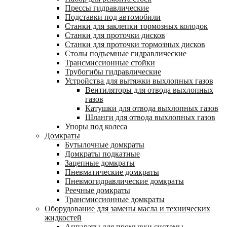
Прессы гидравлические
Подставки под автомобили
Станки для заклепки тормозных колодок
Станки для проточки дисков
Станки для проточки тормозных дисков
Столы подъемные гидравлические
Трансмиссионные стойки
Трубогибы гидравлические
Устройства для вытяжки выхлопных газов
Вентиляторы для отвода выхлопных
газов
Катушки для отвода выхлопных газов
Шланги для отвода выхлопных газов
Упоры под колеса
Домкраты
Бутылочные домкраты
Домкраты подкатные
Зацепные домкраты
Пневматические домкраты
Пневмогидравлические домкраты
Реечные домкраты
Трансмиссионные домкраты
Оборудование для замены масла и технических
жидкостей
Аппараты для промывки системы