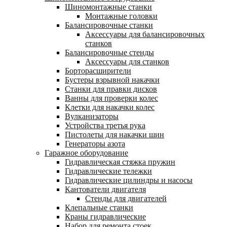
Шиномонтажные станки
Монтажные головки
Балансировочные станки
Аксессуары для балансировочных
станков
Балансировочные стенды
Аксессуары для станков
Борторасширители
Бустеры взрывной накачки
Станки для правки дисков
Ванны для проверки колес
Клетки для накачки колес
Вулканизаторы
Устройства третья рука
Пистолеты для накачки шин
Генераторы азота
Гаражное оборудование
Гидравлическая стяжка пружин
Гидравлические тележки
Гидравлические цилиндры и насосы
Кантователи двигателя
Стенды для двигателей
Клепальные станки
Краны гидравлические
Набор для ремонта стоек