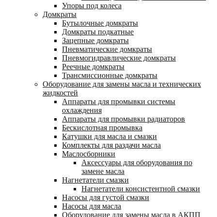
Упоры под колеса
Домкраты
Бутылочные домкраты
Домкраты подкатные
Зацепные домкраты
Пневматические домкраты
Пневмогидравлические домкраты
Реечные домкраты
Трансмиссионные домкраты
Оборудование для замены масла и технических
жидкостей
Аппараты для промывки системы
охлаждения
Аппараты для промывки радиаторов
Бескислотная промывка
Катушки для масла и смазки
Комплекты для раздачи масла
Маслосборники
Аксессуары для оборудования по
замене масла
Нагнетатели смазки
Нагнетатели консистентной смазки
Насосы для густой смазки
Насосы для масла
Оборудование для замены масла в АКПП