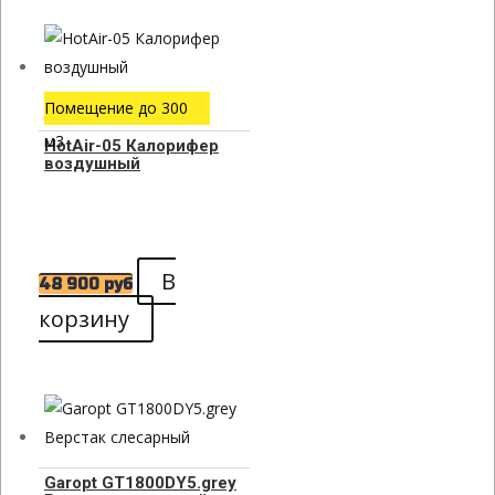
Помещение до 300
м3
HotAir-05 Калорифер
воздушный
В
48 900
руб
корзину
Garopt GT1800DY5.grey