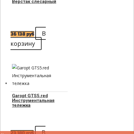
Верстак слесарный
В
36 138
руб
корзину
Garopt GTS5.red
Инструментальная
тележка
В
23 180
руб